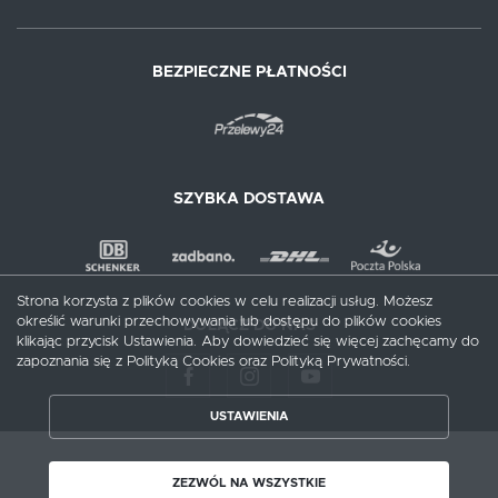
BEZPIECZNE PŁATNOŚCI
SZYBKA DOSTAWA
Strona korzysta z plików cookies w celu realizacji usług. Możesz
określić warunki przechowywania lub dostępu do plików cookies
DOŁĄCZ DO NAS
klikając przycisk Ustawienia. Aby dowiedzieć się więcej zachęcamy do
zapoznania się z Polityką Cookies oraz Polityką Prywatności.
ZAPISZ WYBRANE
USTAWIENIA
ZEZWÓL NA WSZYSTKIE
Copyright by meblecentrum.com.pl
ZEZWÓL NA WSZYSTKIE