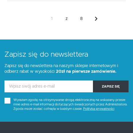
z
8
Zapisz się do newslettera
Zapisz się do newslettera na naszym sklepie internetowym i
odbierz rabat w wysokości
20zł na pierwsze zamówienie.
ZAPISZ SIĘ
Wyrażam zgodę na otrzymywanie drogą elektroniczną na wskazany przeze
mnie adres e-mail informacji dotyczących świadczonych przez Administratora.
Zgoda może zostać cofnięta w każdym czasie.
Polityka prywatności