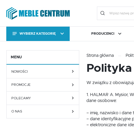
WYBIERZ KATEGORIĘ
PRODUCENCI
KATEGORIE
Zalo
KATEGORIE
Strona główna
Poli
CAMA MEBLE
BIURO
FORTE
JADALNIA I KUCHNIA
HALM
OGRÓ
MENU
Polityka
NOWOŚCI
Stoły
Kolekcje
W związku z obowiązują
PROMOCJE
Stoły
Kolekcje
1. HALMAR A. Mysior, W.
POLECAMY
dane osobowe:
Meble uzupełniające
Komody RTV
O NAS
– imię, nazwisko i dane
ZA
– dane identyfikacyjne
Meble uzupełniające
Komody RTV
– elektroniczne dane ide