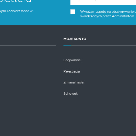
wym i odbierz rabat w
Wyrażam zgodę na otrzymywanie dro
świadczonych przez Administratora
MOJE KONTO
Logowanie
Rejestracja
Zmiana hasła
Schowek