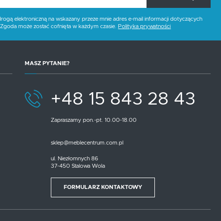
gą elektroniczną na wskazany przeze mnie adres e-mail informacji dotyczących
. Zgoda może zostać cofnięta w każdym czasie.
Polityka prywatności
MASZ PYTANIE?
+48 15 843 28 43
Zapraszamy pon.-pt. 10.00-18.00
sklep@meblecentrum.com.pl
ul. Niezłomnych 86
37-450 Stalowa Wola
FORMULARZ KONTAKTOWY