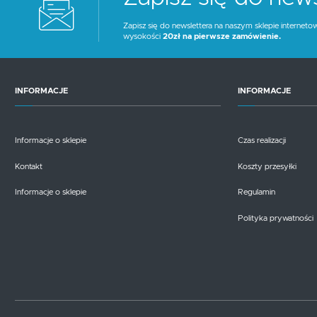
Zapisz się do newslettera na naszym sklepie interneto
wysokości
20zł na pierwsze zamówienie.
INFORMACJE
INFORMACJE
Informacje o sklepie
Czas realizacji
Kontakt
Koszty przesyłki
Informacje o sklepie
Regulamin
Polityka prywatności