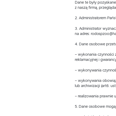
Fotele obrotowe
Krzesła
Dane te były pozyskane
z naszą firmą, przegląda
Fotele obrotowe
Krzesła
2. Administratorem Pań
3. Administrator wyzna
na adres: rodospzoo@ha
4. Dane osobowe przetw
– wykonania czynności 
reklamacyjnej i gwarancyj
– wykonywania czynności
– wykonywania obowiąz
lub archiwizacji (art6. ust
– realizowania prawnie u
5. Dane osobowe mogą 