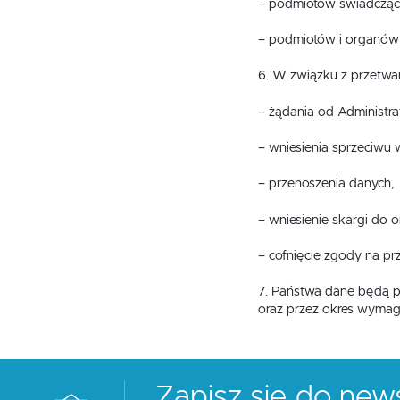
– podmiotów świadczącyc
– podmiotów i organów
6. W związku z przetw
– żądania od Administra
– wniesienia sprzeciwu
– przenoszenia danych,
– wniesienie skargi do 
– cofnięcie zgody na p
7. Państwa dane będą p
oraz przez okres wyma
Zapisz się do news