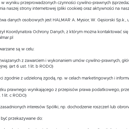
Materace
Lustra
 w wyniku przeprowadzonych czynności cywilno-prawnych (sprzedaż,
nia naszej strony internetowej (pliki cookies) oraz aktywności na n
Materace
Lustra
stwa danych osobowych jest HALMAR A. Mysior, W. Gęsiorski Sp.k., 
czył Koordynatora Ochrony Danych, z którym można kontaktować się 
lmar.pl
arzane są w celu:
związanych z zawarciem i wykonaniem umów cywilno-prawnych, głów
nej. (art 6 ust. 1 lit. b RODO)
 zgodnie z udzieloną zgodą, np. w celach marketingowych i informacyj
USTAWIENIA
ku prawnego wynikającego z przepisów prawa podatkowego, przep
. 1 lit. c RODO)
Szanujemy Twoją prywatność. Możesz zmienić ustawienia cookies lub zaakceptować je
zasadnionych interesów Spółki, np. dochodzenie roszczeń lub obrona pr
wszystkie. W dowolnym momencie możesz dokonać zmiany swoich ustawień.
USTAWIENIA REGIONALNE
być przekazywane do:
Niezbędne
Lokalizacja