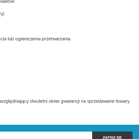
towarów
y)
,
cia lub ograniczenia przetwarzania
.
e
zględniający dwuletni okres gwarancji na sprzedawane towary
ZAPISZ SIĘ