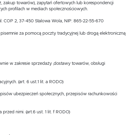
 zakup towarów), zapytań ofertowych lub korespondencji
aszych profilach w mediach społecznościowych.
ul. COP 2, 37-450 Stalowa Wola, NIP: 865-22-55-670
pisemnie za pomocą poczty tradycyjnej lub drogą elektroniczną
nie w zakresie sprzedaży ,dostawy towarów, obsługi
nych. (art. 6 ust.1 lit. a RODO)
isów ubezpieczeń społecznych, przepisów rachunkowości
zed nimi. (art.6 ust. 1 lit. f RODO)