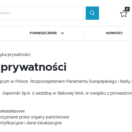
0
POMIESZCZENIE
NOWOŚCI
guj się
Zare
tyka prywatności
AR
D
IMS HELVETIA
POKÓJ DZIECKA
SOLLUX
PRZEDPOKÓJ
OTRZYMASZ LICZNE DODAT
 prywatności
podgląd statusu realizac
Kuchnie
Ławy
Sypialnie
podgląd historii zakupó
cym w Polsce Rozporządzeniem Parlamentu Europejskiego i Rady (UE
Kuchnie
Ławy
Sypialnie
brak konieczności wprow
 Gęsiorski Sp.k. z siedzibą w Stalowej Woli, w związku z prowadzo
możliwość otrzymania r
Zapomniałem hasła
Komody i kredensy
Meble barowe i restauracyjne
Meble ogrodowe i tar
 teleadresowe
LOGUJ SIĘ
ZAREJESTRU
 przyznane przez organy państwowe
Komody i kredensy
Meble barowe i restauracyjne
Meble ogrodowe i tar
ntyfikacyjne i dane lokalizacyjne