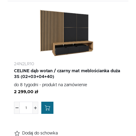
24N2LR10
CELINE dąb wotan / czarny mat meblościanka duża
3S (02+03+04+40)
do 8 tygodni - produkt na zamówienie
2 299,00 zł
Dodaj do schowka