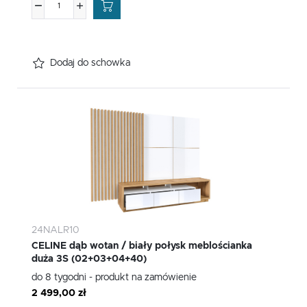
Dodaj do schowka
24NALR10
CELINE dąb wotan / biały połysk meblościanka
duża 3S (02+03+04+40)
do 8 tygodni - produkt na zamówienie
2 499,00 zł