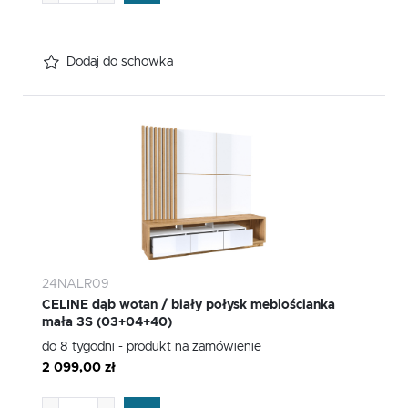
Dodaj do schowka
24NALR09
CELINE dąb wotan / biały połysk meblościanka
mała 3S (03+04+40)
do 8 tygodni - produkt na zamówienie
2 099,00 zł