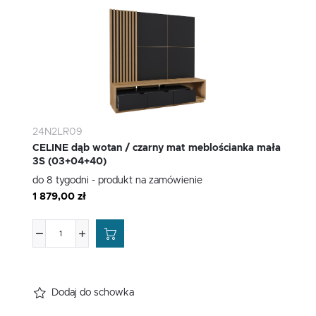
24N2LR09
CELINE dąb wotan / czarny mat meblościanka mała
3S (03+04+40)
do 8 tygodni - produkt na zamówienie
1 879,00 zł
Dodaj do schowka