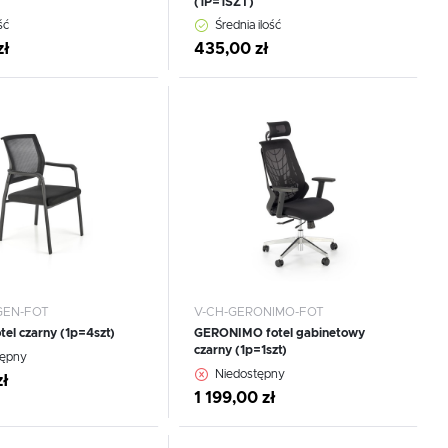
(1P=1SZT)
ść
Średnia ilość
zł
435,00 zł
 do schowka
Dodaj do schowka
GEN-FOT
V-CH-GERONIMO-FOT
el czarny (1p=4szt)
GERONIMO fotel gabinetowy
czarny (1p=1szt)
CEJ
WIĘCEJ
tępny
Niedostępny
zł
1 199,00 zł