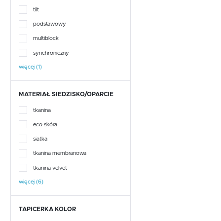
TRASS
tilt
WINNIE
podstawowy
multiblock
YOOP
synchroniczny
ASTON
więcej (1)
EVORA
MATERIAŁ SIEDZISKO/OPARCIE
tkanina
HALLE
eco skóra
HELIO
siatka
tkanina membranowa
LARS
tkanina velvet
OLIN
więcej (6)
SILKE
TAPICERKA KOLOR
SINTRA