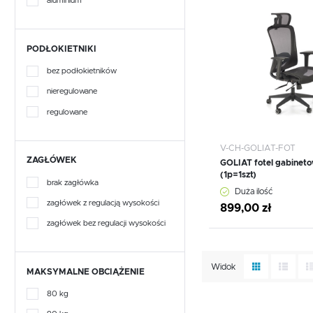
aluminium
Dodaj do schowka
ELATHA
HAVANNA
PODŁOKIETNIKI
bez podłokietników
HAYATO
nieregulowane
HEY
regulowane
HUD
V-CH-GOLIAT-FOT
ZAGŁÓWEK
GOLIAT fotel gabineto
JAKOBINA
(1p=1szt)
brak zagłówka
Duża ilość
JOAKIMIS
zagłówek z regulacją wysokości
899,00 zł
zagłówek bez regulacji wysokości
JULIETTA
JYTANA
Widok
MAKSYMALNE OBCIĄŻENIE
KASHMIR
80 kg