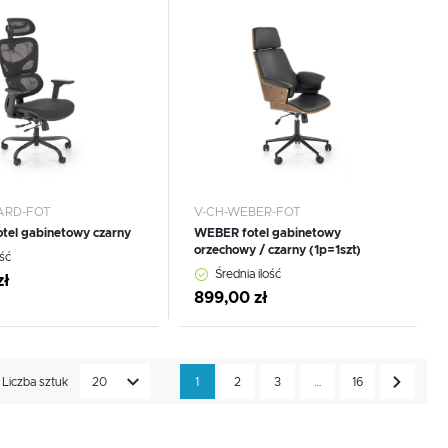
 do schowka
Dodaj do schowka
ARD-FOT
V-CH-WEBER-FOT
tel gabinetowy czarny
WEBER fotel gabinetowy
orzechowy / czarny (1p=1szt)
ść
Średnia ilość
zł
,
899,00 zł
Liczba sztuk
20
1
2
3
…
16