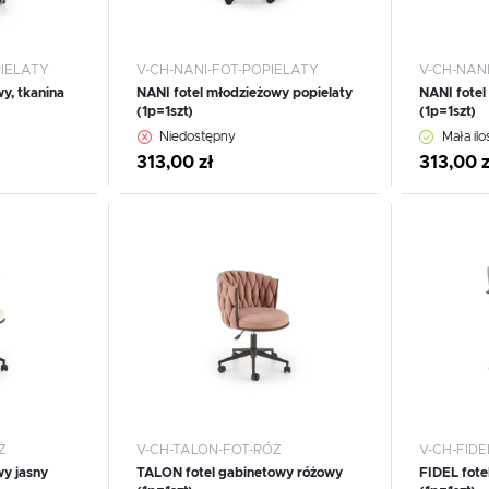
PIELATY
V-CH-NANI-FOT-POPIELATY
V-CH-NAN
y, tkanina
NANI fotel młodzieżowy popielaty
NANI fotel
(1p=1szt)
(1p=1szt)
WIĘCEJ
Niedostępny
Mała ilo
313,00 zł
313,00 z
Dodaj do schowka
Dodaj
Ż
V-CH-TALON-FOT-RÓŻ
V-CH-FIDE
y jasny
TALON fotel gabinetowy różowy
FIDEL fote