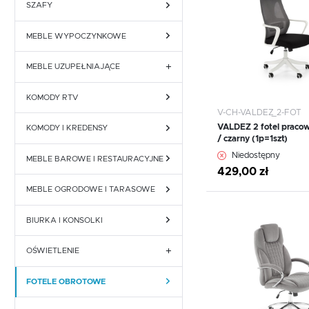
Fotele obrotowe
Krzesła
BROLO
SZAFY
SZAFKI NOCNE
Fotele obrotowe
Krzesła
CESTINO
ŁÓŻKA
MEBLE WYPOCZYNKOWE
CORTINA
MEBLE UZUPEŁNIAJĄCE
DENIM
KOMODY RTV
WIESZAKI
V-CH-VALDEZ_2-FOT
FLEXI
VALDEZ 2 fotel pracow
PÓŁKI
KOMODY I KREDENSY
/ czarny (1p=1szt)
WIĘCEJ
Niedostępny
FRIBO
REGAŁY
MEBLE BAROWE I RESTAURACYJNE
429,00 zł
IMPERIAL
MEBLE OGRODOWE I TARASOWE
Dodaj do schowka
LASER
BIURKA I KONSOLKI
LINATE
OŚWIETLENIE
LYON
FOTELE OBROTOWE
LAMPA SUFITOWA
MONACO