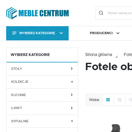
WYBIERZ KATEGORIĘ
PRODUCENCI
KATEGORIE
Zalo
KATEGORIE
Strona główna
Fot
WYBIERZ KATEGORIE
CAMA MEBLE
BIURO
FORTE
JADALNIA I KUCHNIA
HALM
OGRÓ
Fotele o
STOŁY
Stoły
Kolekcje
KOLEKCJE
Stoły
Kolekcje
KUCHNIE
ALVERNO
Widok
Meble uzupełniające
Komody RTV
AMAZON
ŁAWY
ZA
Meble uzupełniające
Komody RTV
Dodaj do schowka
ANGEL
SYPIALNIE