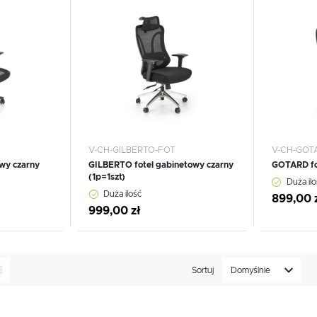
Dodaj do schowka
Dodaj
USTAWIENIA
Szanujemy Twoją prywatność. Możesz zmienić ustawienia cookies lub zaakceptować je
wszystkie. W dowolnym momencie możesz dokonać zmiany swoich ustawień.
USTAWIENIA REGIONALNE
V-CH-GILBERTO-FOT
V-CH-GOT
Niezbędne
Lokalizacja
wy czarny
GILBERTO fotel gabinetowy czarny
GOTARD fo
Niezbędne pliki cookies służą do prawidłowego funkcjonowania strony internetowej i umożliwiają Ci
Polska
(1p=1szt)
Duża ilo
komfortowe korzystanie z oferowanych przez nas usług.
Duża ilość
899,00 
Pliki cookies odpowiadają na podejmowane przez Ciebie działania w celu m.in. dostosowania Twoich
Więcej
Język
ustawień preferencji prywatności, logowania czy wypełniania formularzy. Dzięki plikom cookies strona
999,00 zł
z której korzystasz, może działać bez zakłóceń.
polski
Funkcjonalne i personalizacyjne
Waluta
Tego typu pliki cookies umożliwiają stronie internetowej zapamiętanie wprowadzonych przez Ciebie
Polski złoty (PLN)
Sortuj
Domyślnie
ustawień oraz personalizację określonych funkcjonalności czy prezentowanych treści.
Dzięki tym plikom cookies możemy zapewnić Ci większy komfort korzystania z funkcjonalności naszej
Więcej
strony poprzez dopasowanie jej do Twoich indywidualnych preferencji. Wyrażenie zgody na
funkcjonalne i personalizacyjne pliki cookies gwarantuje dostępność większej ilości funkcji na stronie.
ZAPISZ