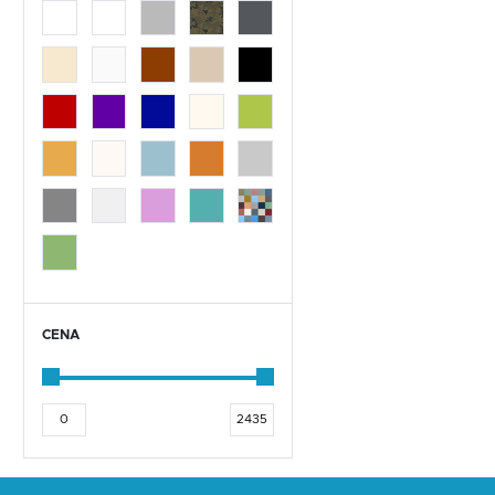
TARABO
HELVETIA- TOLEDO
TULSA
CELINE
BELLAGIO
GALAXY
HEKTOR
CENA
SIGMA
LIMA
BOLIVAR