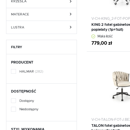
LAMPA WISZĄCA
KRZESŁA
NOVI
ŻYRANDOL
MATERACE
V-CH-KING_2-FOT-PO
KING 2 fotel gabinetow
NUBI
LAMPA BIURKOWA
LUSTRA
popielaty (1p=1szt)
Mała ilość
RAVENNA
LAMPA ŚCIENNA
779,00 zł
FILTRY
RICKO
ŻARÓWKI
Dodaj do schowka
PRODUCENT
RIVERO
HALMAR
(282)
SALINAS
SHETLAND
DOSTĘPNOŚĆ
Dostępny
SUMMER
Niedostępny
TODI
V-CH-TALON-FOT-J.BE
TALON fotel gabinetow
TOLEDO
STYL WYKONANIA