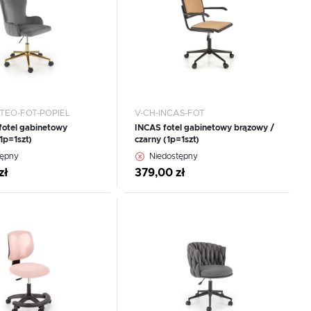
OTEO-FOT-POPIEL
V-CH-INCAS-FOT
otel gabinetowy
INCAS fotel gabinetowy brązowy /
1p=1szt)
czarny (1p=1szt)
CEJ
WIĘCEJ
tępny
Niedostępny
zł
379,00 zł
 do schowka
Dodaj do schowka