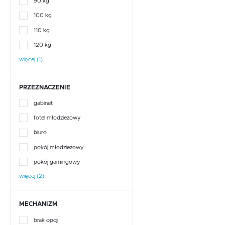
90 kg
LENNOX NEW
100 kg
LENYBELARDO
110 kg
120 kg
LOCARNO
więcej (1)
MALTE BRUN
PRZEZNACZENIE
ORIENTAL TREE
gabinet
SAINT TROPEZ
fotel młodzieżowy
biuro
SAPPORO
pokój młodzieżowy
SNOW
pokój gamingowy
więcej (2)
SURFINIO
MECHANIZM
TULUZA
brak opcji