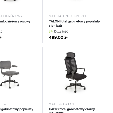
I-FOT-RÓŻOWY
V-CH-TALON-FOT-POPIEL
 młodzieżowy różowy
TALON fotel gabinetowy popielaty
(1p=1szt)
ść
Duża ilość
ł
499,00 zł
 do schowka
Dodaj do schowka
L-FOT
V-CH-FABIO-FOT
l gabinetowy popielaty
FABIO fotel gabinetowy czarny