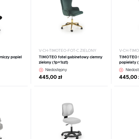
Materace
Lustra
Materace
Lustra
V-CH-TIMOTEO-FOT-C.ZIELONY
V-CH-TIM
niczy popiel
TIMOTEO fotel gabinetowy ciemny
TIMOTEO f
zielony (1p=1szt)
popielaty (
WIĘCEJ
WIĘ
Niedostępny
Niedos
445,00 zł
445,00 
Dodaj do schowka
Dodaj