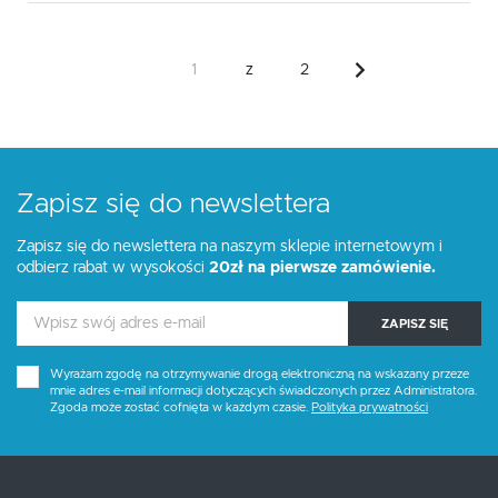
z
2
Zapisz się do newslettera
Zapisz się do newslettera na naszym sklepie internetowym i
odbierz rabat w wysokości
20zł na pierwsze zamówienie.
ZAPISZ SIĘ
Wyrażam zgodę na otrzymywanie drogą elektroniczną na wskazany przeze
mnie adres e-mail informacji dotyczących świadczonych przez Administratora.
Zgoda może zostać cofnięta w każdym czasie.
Polityka prywatności