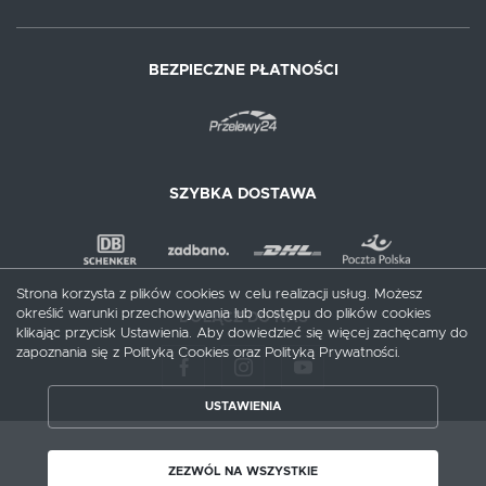
BEZPIECZNE PŁATNOŚCI
SZYBKA DOSTAWA
Strona korzysta z plików cookies w celu realizacji usług. Możesz
określić warunki przechowywania lub dostępu do plików cookies
DOŁĄCZ DO NAS
klikając przycisk Ustawienia. Aby dowiedzieć się więcej zachęcamy do
zapoznania się z Polityką Cookies oraz Polityką Prywatności.
ZAPISZ WYBRANE
USTAWIENIA
ZEZWÓL NA WSZYSTKIE
Copyright by meblecentrum.com.pl
ZEZWÓL NA WSZYSTKIE