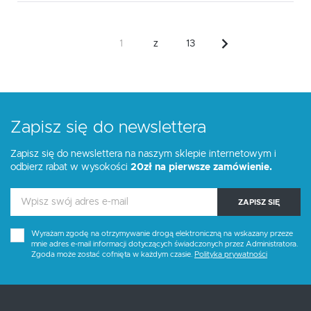
z
13
Zapisz się do newslettera
Zapisz się do newslettera na naszym sklepie internetowym i
odbierz rabat w wysokości
20zł na pierwsze zamówienie.
ZAPISZ SIĘ
Wyrażam zgodę na otrzymywanie drogą elektroniczną na wskazany przeze
mnie adres e-mail informacji dotyczących świadczonych przez Administratora.
Zgoda może zostać cofnięta w każdym czasie.
Polityka prywatności