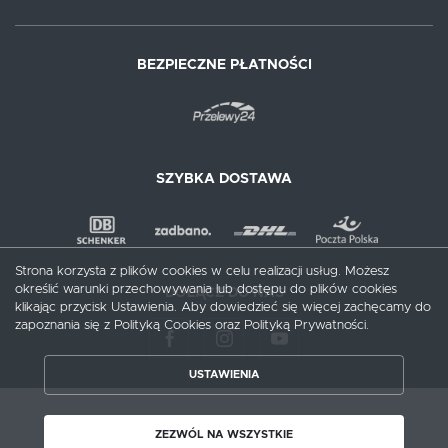
BEZPIECZNE PŁATNOŚCI
SZYBKA DOSTAWA
Strona korzysta z plików cookies w celu realizacji usług. Możesz
określić warunki przechowywania lub dostępu do plików cookies
DOŁĄCZ DO NAS
klikając przycisk Ustawienia. Aby dowiedzieć się więcej zachęcamy do
zapoznania się z Polityką Cookies oraz Polityką Prywatności.
ZAPISZ WYBRANE
USTAWIENIA
ZEZWÓL NA WSZYSTKIE
Copyright by meblecentrum.com.pl
ZEZWÓL NA WSZYSTKIE