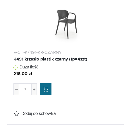
V-CH-K/491-KR-CZARNY
K491 krzesło plastik czarny (1p=4szt)
Duża ilość
218,00 zł
Dodaj do schowka