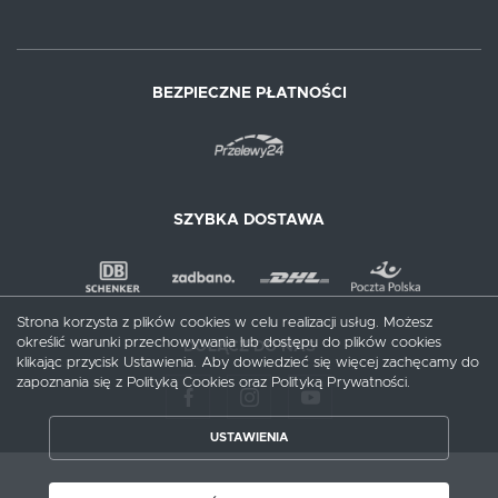
BEZPIECZNE PŁATNOŚCI
SZYBKA DOSTAWA
Strona korzysta z plików cookies w celu realizacji usług. Możesz
określić warunki przechowywania lub dostępu do plików cookies
DOŁĄCZ DO NAS
klikając przycisk Ustawienia. Aby dowiedzieć się więcej zachęcamy do
zapoznania się z Polityką Cookies oraz Polityką Prywatności.
ZAPISZ WYBRANE
USTAWIENIA
ZEZWÓL NA WSZYSTKIE
Copyright by meblecentrum.com.pl