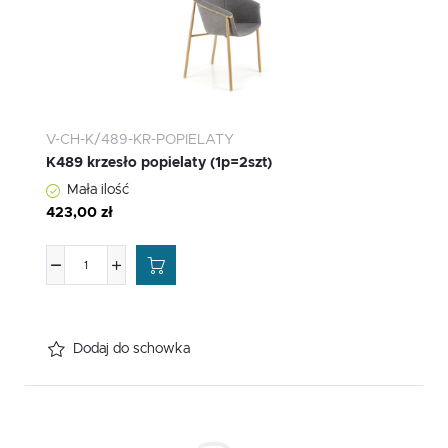
V-CH-K/489-KR-POPIELATY
K489 krzesło popielaty (1p=2szt)
Mała ilość
423,00 zł
Dodaj do schowka