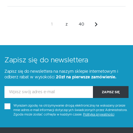
z
40
Zapisz się do newslettera
Zapisz się do newslettera na naszym sklepie internetowym i
odbierz rabat w wysokości
20zł na pierwsze zamówienie.
ZAPISZ SIĘ
Wyrażam zgodę na otrzymywanie drogą elektroniczną na wskazany przeze
mnie adres e-mail informacji dotyczących świadczonych przez Administratora.
Zgoda może zostać cofnięta w każdym czasie.
Polityka prywatności