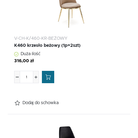
V-CH-K/460-KR-BEŻOWY
K460 krzesło beżowy (1p=2szt)
Duża ilość
316,00 zł
Dodaj do schowka