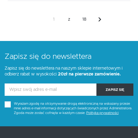
z
18
Zapisz się do newslettera
Zapisz się do newslettera na naszym sklepie internetowym i
odbierz rabat w wysokości
20zł na pierwsze zamówienie.
ZAPISZ SIĘ
Wyrażam zgodę na otrzymywanie drogą elektroniczną na wskazany przeze
mnie adres e-mail informacji dotyczących świadczonych przez Administratora.
Zgoda może zostać cofnięta w każdym czasie.
Polityka prywatności