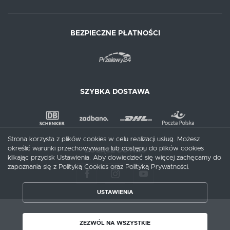
BEZPIECZNE PŁATNOŚCI
SZYBKA DOSTAWA
Strona korzysta z plików cookies w celu realizacji usług. Możesz
określić warunki przechowywania lub dostępu do plików cookies
DOŁĄCZ DO NAS
klikając przycisk Ustawienia. Aby dowiedzieć się więcej zachęcamy do
zapoznania się z Polityką Cookies oraz Polityką Prywatności.
ZAPISZ WYBRANE
USTAWIENIA
ZEZWÓL NA WSZYSTKIE
Copyright by meblecentrum.com.pl
ZEZWÓL NA WSZYSTKIE