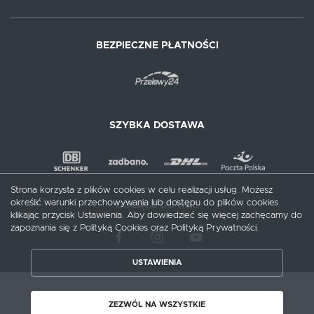
BEZPIECZNE PŁATNOŚCI
SZYBKA DOSTAWA
Strona korzysta z plików cookies w celu realizacji usług. Możesz
określić warunki przechowywania lub dostępu do plików cookies
DOŁĄCZ DO NAS
klikając przycisk Ustawienia. Aby dowiedzieć się więcej zachęcamy do
zapoznania się z Polityką Cookies oraz Polityką Prywatności.
ZAPISZ WYBRANE
USTAWIENIA
ZEZWÓL NA WSZYSTKIE
Copyright by meblecentrum.com.pl
ZEZWÓL NA WSZYSTKIE