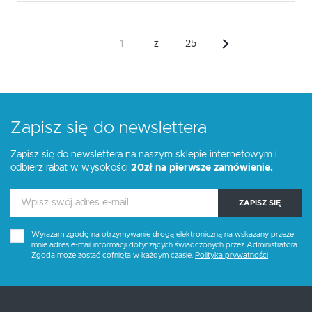
z
25
Zapisz się do newslettera
Zapisz się do newslettera na naszym sklepie internetowym i
odbierz rabat w wysokości
20zł na pierwsze zamówienie.
ZAPISZ SIĘ
Wyrażam zgodę na otrzymywanie drogą elektroniczną na wskazany przeze
mnie adres e-mail informacji dotyczących świadczonych przez Administratora.
Zgoda może zostać cofnięta w każdym czasie.
Polityka prywatności