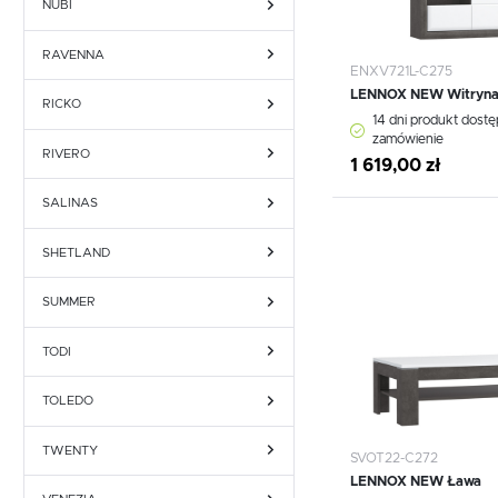
NUBI
RAVENNA
ENXV721L-C275
LENNOX NEW Witryna
RICKO
14 dni produkt dost
zamówienie
RIVERO
1 619,00 zł
SALINAS
Dodaj do schowka
SHETLAND
SUMMER
TODI
TOLEDO
TWENTY
SVOT22-C272
LENNOX NEW Ława