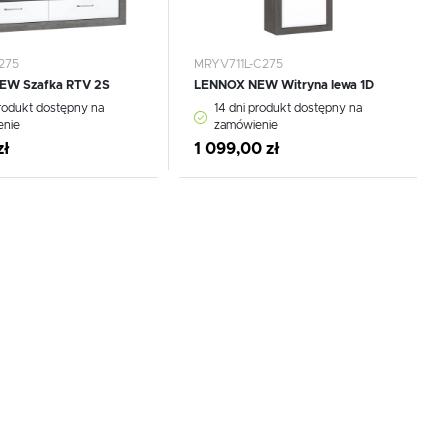
275
MRYV711L-C275
EW Szafka RTV 2S
LENNOX NEW Witryna lewa 1D
produkt dostępny na
14 dni produkt dostępny na
enie
zamówienie
zł
1 099,00 zł