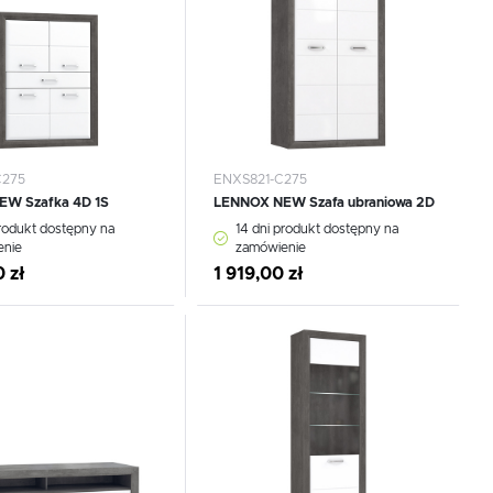
C275
ENXS821-C275
W Szafka 4D 1S
LENNOX NEW Szafa ubraniowa 2D
produkt dostępny na
14 dni produkt dostępny na
enie
zamówienie
 zł
1 919,00 zł
 do schowka
Dodaj do schowka