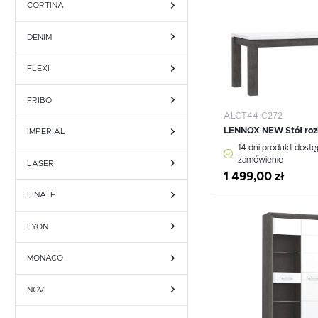
Fotele obrotowe
Krzesła
CORTINA
Fotele obrotowe
Krzesła
DENIM
FLEXI
FRIBO
ALCT44-C272
LENNOX NEW Stół roz
IMPERIAL
14 dni produkt dost
zamówienie
LASER
1 499,00 zł
LINATE
Dodaj do schowka
LYON
MONACO
NOVI