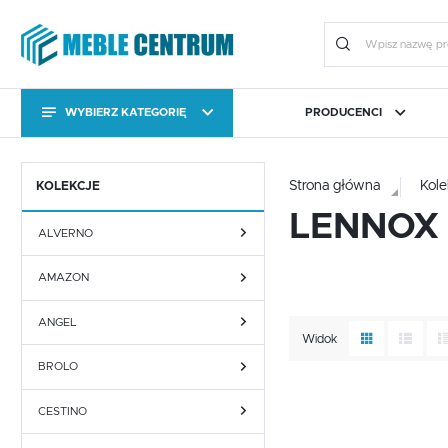
WYBIERZ KATEGORIĘ
PRODUCENCI
KATEGORIE
Zalo
KATEGORIE
Strona główna
Kole
KOLEKCJE
CAMA MEBLE
BIURO
FORTE
JADALNIA I KUCHNIA
HALM
OGRÓ
LENNOX
ALVERNO
Stoły
Kolekcje
AMAZON
Stoły
Kolekcje
ANGEL
Widok
Meble uzupełniające
Komody RTV
BROLO
ZA
Meble uzupełniające
Komody RTV
Dodaj do schowka
CESTINO