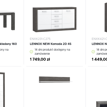
Materace
Lustra
Materace
Lustra
ENXK231-C275
ENXK421-
kładany 160
LENNOX NEW Komoda 2D 4S
LENNOX NE
ępny na
14 dni produkt dostępny na
14 dni 
zamówienie
zamówi
1 749,00 zł
1 449,00
Dodaj do schowka
Dodaj