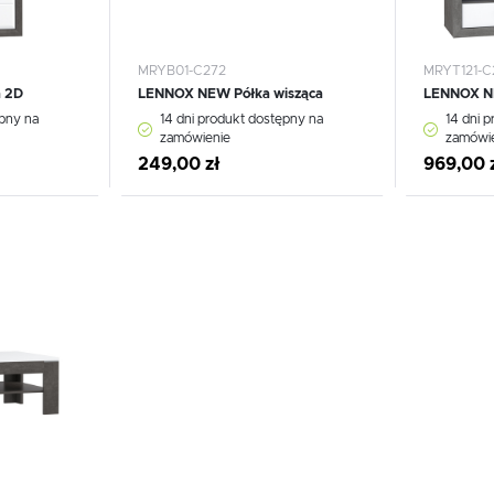
MRYB01-C272
MRYT121-C
 2D
LENNOX NEW Półka wisząca
LENNOX N
ępny na
14 dni produkt dostępny na
14 dni 
zamówienie
zamówi
249,00 zł
969,00 