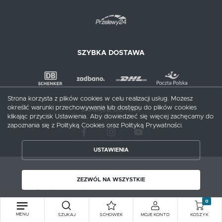
SZYBKA DOSTAWA
Strona korzysta z plików cookies w celu realizacji usług. Możesz
określić warunki przechowywania lub dostępu do plików cookies
DOŁĄCZ DO NAS
klikając przycisk Ustawienia. Aby dowiedzieć się więcej zachęcamy do
zapoznania się z Polityką Cookies oraz Polityką Prywatności.
USTAWIENIA
ZAPISZ WYBRANE
Copyright by meblecentrum.com.pl
ZEZWÓL NA WSZYSTKIE
ZEZWÓL NA WSZYSTKIE
Agencja interaktywna
[ti]
Powered by
2ClickShop®
0
MENU
SZUKAJ
SCHOWEK
MOJE KONTO
KOSZYK