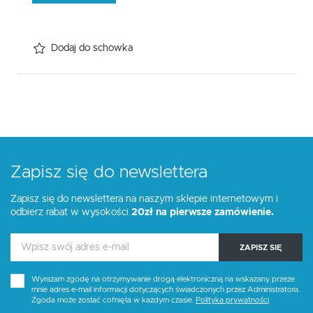
Dodaj do schowka
Zapisz się do newslettera
Zapisz się do newslettera na naszym sklepie internetowym i
odbierz rabat w wysokości
20zł na pierwsze zamówienie.
ZAPISZ SIĘ
Wyrażam zgodę na otrzymywanie drogą elektroniczną na wskazany przeze
mnie adres e-mail informacji dotyczących świadczonych przez Administratora.
Zgoda może zostać cofnięta w każdym czasie.
Polityka prywatności