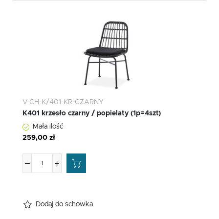
V-CH-K/401-KR-CZARNY
K401 krzesło czarny / popielaty (1p=4szt)
Mała ilość
259,00 zł
Dodaj do schowka