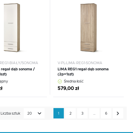
 do schowka
Dodaj do schowka
A-REG1-BIAŁY/SONOMA
V-PL-LIMA-REG1-SONOMA
 regał dąb sonoma /
LIMA REG1 regał dąb sonoma
szt)
(2p=1szt)
CEJ
tępny
Średnia ilość
zł
579,00 zł
Liczba sztuk
20
1
2
3
…
6