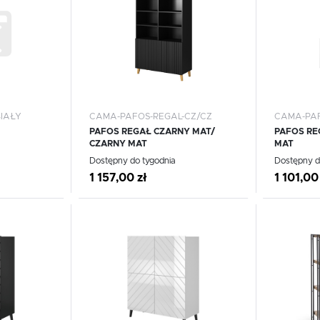
Materace
Lustra
Materace
Lustra
IAŁY
CAMA-PAFOS-REGAL-CZ/CZ
CAMA-PAF
PAFOS REGAŁ CZARNY MAT/
PAFOS RE
CZARNY MAT
MAT
Dostępny do tygodnia
Dostępny d
1 157,00 zł
1 101,00
Dodaj do schowka
Dodaj