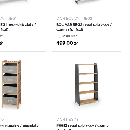
VAR-REG1
V-CH-BOLIVAR-REG2
G1 regał dąb złoty /
BOLIVAR REG2 regał dąb złoty /
1szt)
czarny (1p=1szt)
ść
Mała ilość
zł
499,00 zł
 do schowka
Dodaj do schowka
10
V-CH-REG_13
ł naturalny / popielaty
REG13 regał dąb złoty / czarny