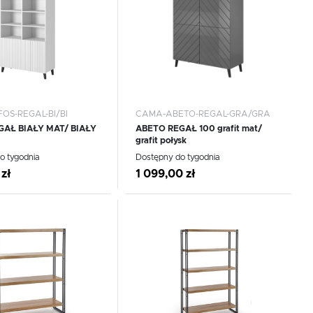
OS-REGAL-BI/BI
CAMA-ABETO-REGAL-GRA/GRA
GAŁ BIAŁY MAT/ BIAŁY
ABETO REGAŁ 100 grafit mat/
grafit połysk
WIĘCEJ
o tygodnia
Dostępny do tygodnia
 zł
1 099,00 zł
 do schowka
Dodaj do schowka