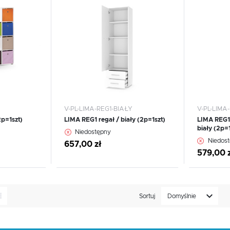
Dodaj do schowka
Dodaj
oraz innych dostawców usług. Firmy te działają w charakterze pośredników prezentujących nasze
treści w postaci wiadomości, ofert, komunikatów mediów społecznościowych.
V-PL-LIMA-REG1-BIAŁY
V-PL-LIM
p=1szt)
LIMA REG1 regał / biały (2p=1szt)
LIMA REG1
biały (2p=1
WIĘCEJ
WIĘ
Niedostępny
Niedos
657,00 zł
579,00 
Sortuj
Domyślnie