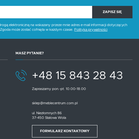
ZAPISZ SIĘ
gą elektroniczną na wskazany przeze mnie adres e-mail informacji dotyczących
. Zgoda może zostać cofnięta w każdym czasie.
Polityka prywatności
MASZ PYTANIE?
+48 15 843 28 43
Zapraszamy pon.-pt. 10.00-18.00
sklep@meblecentrum.com.pl
ul. Niezłomnych 86
37-450 Stalowa Wola
FORMULARZ KONTAKTOWY