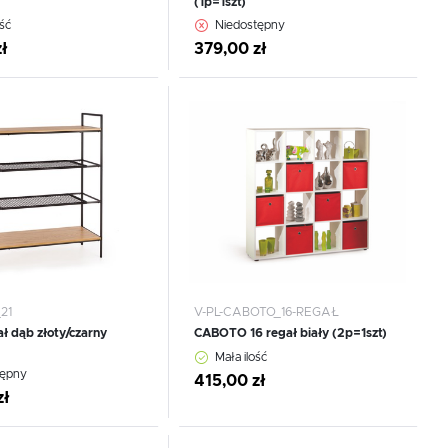
(1p=1szt)
WIĘCEJ
ść
Niedostępny
ł
379,00 zł
,
 do schowka
Dodaj do schowka
21
V-PL-CABOTO_16-REGAŁ
.
e
ł dąb złoty/czarny
CABOTO 16 regał biały (2p=1szt)
CEJ
Mała ilość
tępny
415,00 zł
zł