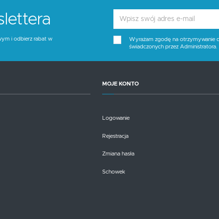
lettera
wym i odbierz rabat w
Wyrażam zgodę na otrzymywanie dro
świadczonych przez Administratora
MOJE KONTO
Logowanie
Rejestracja
Zmiana hasła
Schowek