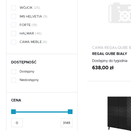
Fotele obrotowe
Krzesła
WÓJCIK
(25)
Fotele obrotowe
Krzesła
IMS HELVETIA
(9)
FORTE
(19)
HALMAR
(46)
CAMA MEBLE
(6)
CAMA-REGAŁ-QUBE B
REGAŁ QUBE BIAŁY
WIĘCEJ
Dostępny do tygodnia
DOSTĘPNOŚĆ
638,00 zł
Dostępny
Niedostępny
Dodaj do schowka
CENA