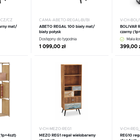
-CZ/CZ
CAMA-ABETO-REGAL-BI/BI
V-CH-BOLI
rny mat/
ABETO REGAŁ 100 biały mat/
BOLIVAR RE
biały połysk
czarny (1p=
WIĘCEJ
Dostępny do tygodnia
Mała ilo
1 099,00 zł
399,00 
Dodaj do schowka
Dodaj
USTAWIENIA
Szanujemy Twoją prywatność. Możesz zmienić ustawienia cookies lub zaakceptować je
wszystkie. W dowolnym momencie możesz dokonać zmiany swoich ustawień.
USTAWIENIA REGIONALNE
V-CH-MEZO-REG1
V-CH-REG_
1p=4szt)
MEZO REG1 regał wielobarwny
REG10 rega