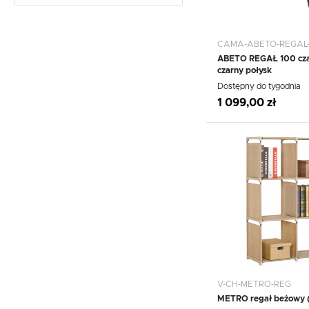
CAMA-ABETO-REGAL
ABETO REGAŁ 100 cza
czarny połysk
WIĘCEJ
Dostępny do tygodnia
1 099,00 zł
Dodaj do schowka
V-CH-METRO-REG
METRO regał beżowy (