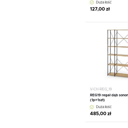
Duża ilość
127,00 zł
Dodaj do schowka
V-CH-REG_19
REG19 regał dąb sonom
(1p=1szt)
Duża ilość
485,00 zł