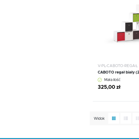
Dodaj do schowka
V-PL-CABOTO-REGAŁ
CABOTO regał biały (2
Mała ilość
325,00 zł
Widok