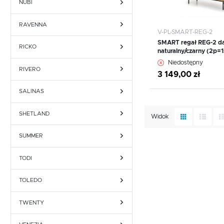
NUBI
RAVENNA
V-PL-SMART-REG-2
SMART regał REG-2 d
RICKO
naturalny/czarny (2p=1
WIĘCEJ
Niedostępny
RIVERO
3 149,00 zł
SALINAS
SHETLAND
Widok
SUMMER
TODI
TOLEDO
TWENTY