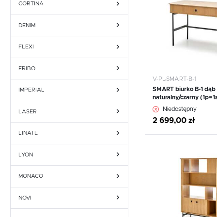
Fotele obrotowe
Krzesła
CORTINA
Fotele obrotowe
Krzesła
DENIM
FLEXI
FRIBO
V-PL-SMART-B-1
SMART biurko B-1 dąb
IMPERIAL
naturalny/czarny (1p=1s
WIĘCEJ
Niedostępny
LASER
2 699,00 zł
LINATE
Dodaj do schowka
LYON
MONACO
NOVI