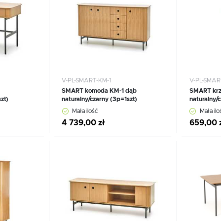
Materace
Lustra
Materace
Lustra
V-PL-SMART-KM-1
V-PL-SMAR
SMART komoda KM-1 dąb
SMART krz
zt)
naturalny/czarny (3p=1szt)
naturalny/
Mała ilość
Mała ilo
4 739,00 zł
659,00 
Dodaj do schowka
Dodaj