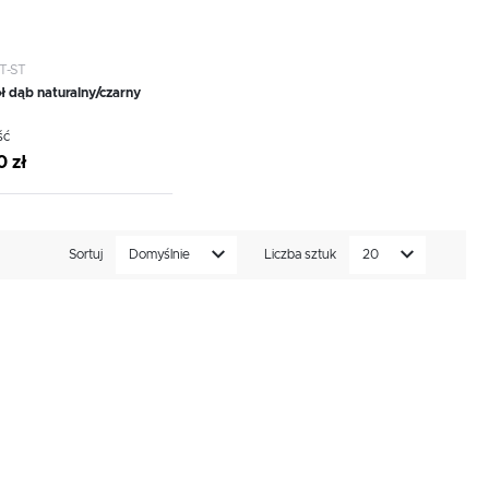
T-ST
 dąb naturalny/czarny
ść
0 zł
Sortuj
Domyślnie
Liczba sztuk
20