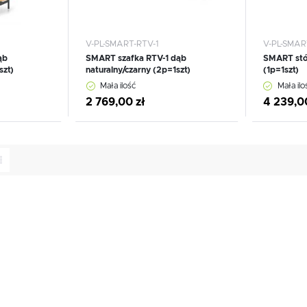
V-PL-SMART-RTV-1
V-PL-SMAR
ąb
SMART szafka RTV-1 dąb
SMART stół
szt)
naturalny/czarny (2p=1szt)
(1p=1szt)
Mała ilość
Mała ilo
2 769,00 zł
4 239,0