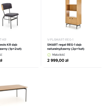
T-KR
V-PL-SMART-REG-1
esło KR dąb
SMART regał REG-1 dąb
czarny (1p=2szt)
naturalny/czarny (2p=1szt)
ść
Mała ilość
zł
2 999,00 zł
 do schowka