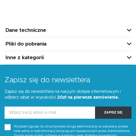
Dane techniczne
Pliki do pobrania
Inne z kategorii
Zapisz się do newslettera
Zapisz się do newslettera na naszym sklepie internetowym i
odbierz rabat w wysokości
20zł na pierwsze zamówienie.
ZAPISZ SIĘ
Wyrażam zgodę na otrzymywanie drogą elektroniczną na wskazany przeze
mnie adres e-mail informacji dotyczących świadczonych przez Administratora.
Zgoda może zostać cofnięta w każdym czasie.
Polityka prywatności