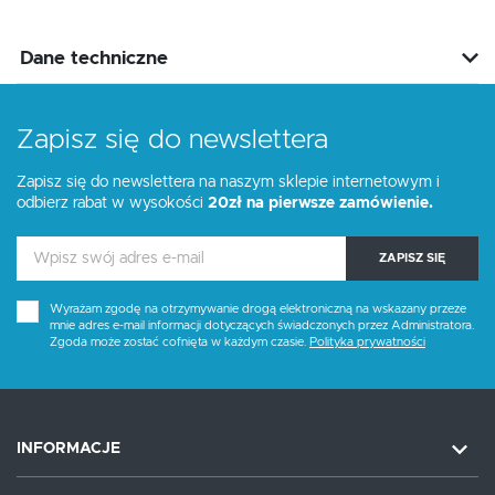
Dane techniczne
Zapisz się do newslettera
Zapisz się do newslettera na naszym sklepie internetowym i
odbierz rabat w wysokości
20zł na pierwsze zamówienie.
ZAPISZ SIĘ
Wyrażam zgodę na otrzymywanie drogą elektroniczną na wskazany przeze
mnie adres e-mail informacji dotyczących świadczonych przez Administratora.
Zgoda może zostać cofnięta w każdym czasie.
Polityka prywatności
INFORMACJE