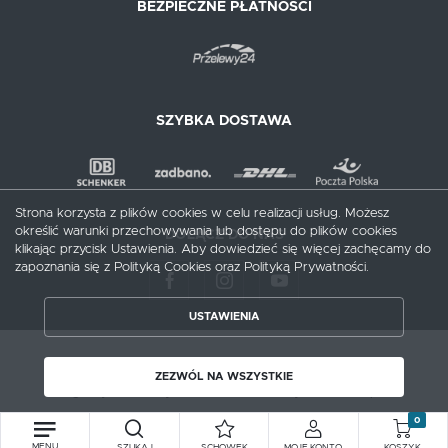
BEZPIECZNE PŁATNOŚCI
SZYBKA DOSTAWA
Strona korzysta z plików cookies w celu realizacji usług. Możesz
określić warunki przechowywania lub dostępu do plików cookies
DOŁĄCZ DO NAS
klikając przycisk Ustawienia. Aby dowiedzieć się więcej zachęcamy do
zapoznania się z Polityką Cookies oraz Polityką Prywatności.
USTAWIENIA
ZAPISZ WYBRANE
Copyright by meblecentrum.com.pl
ZEZWÓL NA WSZYSTKIE
Agencja interaktywna
[ti]
Powered by
2ClickShop®
ZEZWÓL NA WSZYSTKIE
0
MENU
SZUKAJ
SCHOWEK
MOJE KONTO
KOSZYK