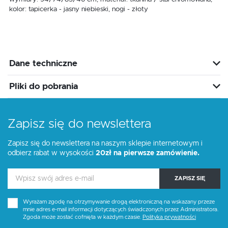
kolor: tapicerka - jasny niebieski, nogi - złoty
Dane techniczne
Pliki do pobrania
Zapisz się do newslettera
Zapisz się do newslettera na naszym sklepie internetowym i
odbierz rabat w wysokości
20zł na pierwsze zamówienie.
ZAPISZ SIĘ
Wyrażam zgodę na otrzymywanie drogą elektroniczną na wskazany przeze
mnie adres e-mail informacji dotyczących świadczonych przez Administratora.
Zgoda może zostać cofnięta w każdym czasie.
Polityka prywatności