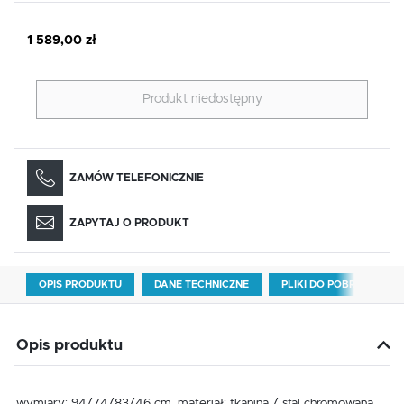
1 589,00 zł
Produkt niedostępny
ZAMÓW TELEFONICZNIE
ZAPYTAJ O PRODUKT
OPIS PRODUKTU
DANE TECHNICZNE
PLIKI DO POBRANIA
Opis produktu
wymiary: 94/74/83/46 cm, materiał: tkanina / stal chromowana,