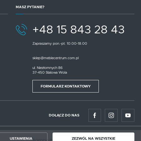
MASZ PYTANIE?
+48 15 843 28 43
Zapraszamy pon.-pt. 10.00-18.00
sklep@meblecentrum.com.pl
ul. Niezłomnych 86
37-450 Stalowa Wola
FORMULARZ KONTAKTOWY
DOŁĄCZ DO NAS
USTAWIENIA
ZEZWÓL NA WSZYSTKIE
Agencja interaktywna
[ti]
Powered by
2ClickShop®