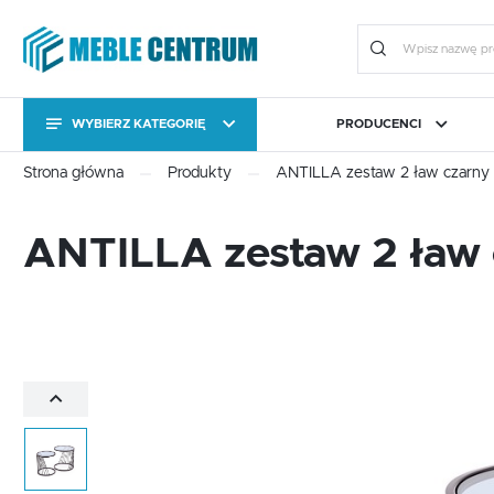
WYBIERZ KATEGORIĘ
PRODUCENCI
KATEGORIE
Zalo
Strona główna
Produkty
ANTILLA zestaw 2 ław czarny 
KATEGORIE
CAMA MEBLE
BIURO
FORTE
JADALNIA I KUCHNIA
HALM
OGRÓ
ANTILLA zestaw 2 ław 
Stoły
Kolekcje
Stoły
Kolekcje
Meble uzupełniające
Komody RTV
ZA
Meble uzupełniające
Komody RTV