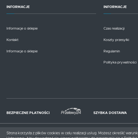
INFORMACJE
INFORMACJE
Informacje o sklepie
Czas realizacji
Kontakt
Koszty przesyłki
Informacje o sklepie
Regulamin
Polityka prywatności
BEZPIECZNE PŁATNOŚCI
SZYBKA DOSTAWA
Strona korzysta z plików cookies w celu realizacji usług. Możesz określić waru
Copyright by meblecentrum.com.pl