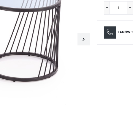
Materace
Lustra
Materace
Lustra
ZAMÓW T