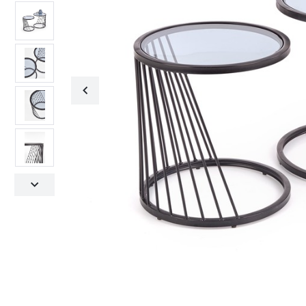
Fotele obrotowe
Krzesła
Fotele obrotowe
Krzesła