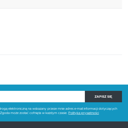
ZAPISZ SIĘ
gą elektroniczną na wskazany przeze mnie adres e-mail informacji dotyczących
. Zgoda może zostać cofnięta w każdym czasie.
Polityka prywatności