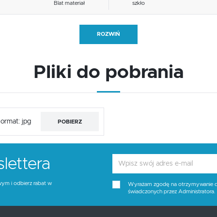
Blat materiał
szkło
Funkcje
inne
ROZWIŃ
Stelaż kolor
czarny
Pliki do pobrania
Blat kolor
transparentny (dymiony)
Kolor
czarny
ormat: jpg
POBIERZ
lettera
wym i odbierz rabat w
Wyrażam zgodę na otrzymywanie dro
świadczonych przez Administratora