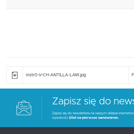
instr0-V-CH-ANTILLA-LAW.jpg
F
Zapisz się do news
Zapisz się do newslettera na naszym sklepie interneto
wysokości
20zł na pierwsze zamówienie.