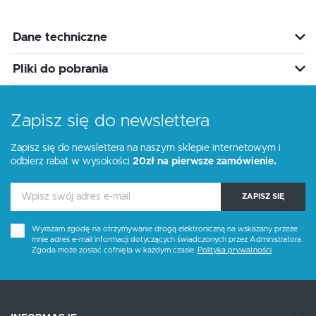
Dane techniczne
Pliki do pobrania
Zapisz się do newslettera
Zapisz się do newslettera na naszym sklepie internetowym i
odbierz rabat w wysokości
20zł na pierwsze zamówienie.
ZAPISZ SIĘ
Wyrażam zgodę na otrzymywanie drogą elektroniczną na wskazany przeze
mnie adres e-mail informacji dotyczących świadczonych przez Administratora.
Zgoda może zostać cofnięta w każdym czasie.
Polityka prywatności