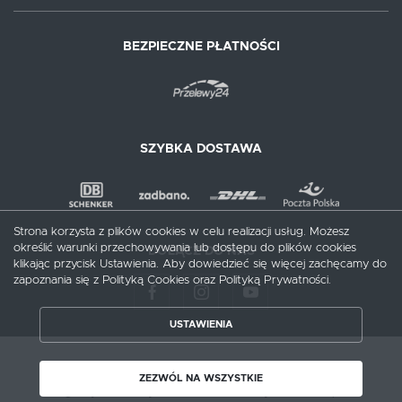
BEZPIECZNE PŁATNOŚCI
SZYBKA DOSTAWA
Strona korzysta z plików cookies w celu realizacji usług. Możesz
określić warunki przechowywania lub dostępu do plików cookies
DOŁĄCZ DO NAS
klikając przycisk Ustawienia. Aby dowiedzieć się więcej zachęcamy do
zapoznania się z Polityką Cookies oraz Polityką Prywatności.
USTAWIENIA
ZAPISZ WYBRANE
Copyright by meblecentrum.com.pl
ZEZWÓL NA WSZYSTKIE
Agencja interaktywna
[ti]
Powered by
2ClickShop®