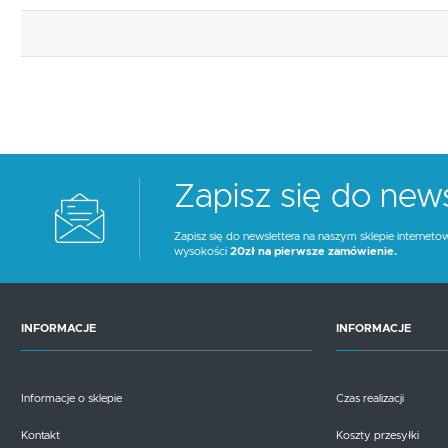
Zapisz się do news
Zapisz się do newslettera na naszym sklepie interneto
wysokości
20zł na pierwsze zamówienie.
INFORMACJE
INFORMACJE
Informacje o sklepie
Czas realizacji
Kontakt
Koszty przesyłki