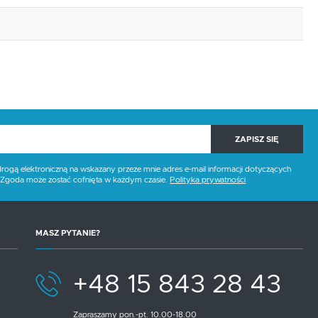
ZAPISZ SIĘ
gą elektroniczną na wskazany przeze mnie adres e-mail informacji dotyczących
. Zgoda może zostać cofnięta w każdym czasie.
Polityka prywatności
MASZ PYTANIE?
+48 15 843 28 43
Zapraszamy pon.-pt. 10.00-18.00