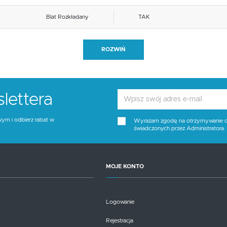
Blat Rozkładany
TAK
Ilość nóg
4
ROZWIŃ
Blat kolor
popielaty
Kolor
popielaty, czarny
lettera
wym i odbierz rabat w
Wyrażam zgodę na otrzymywanie dro
świadczonych przez Administratora
MOJE KONTO
Logowanie
Rejestracja