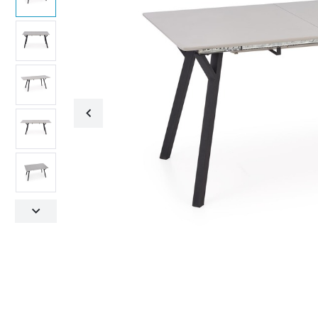
Fotele obrotowe
Krzesła
Fotele obrotowe
Krzesła