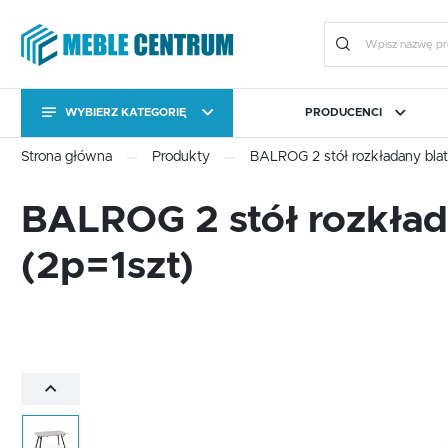
WYBIERZ KATEGORIĘ
PRODUCENCI
KATEGORIE
Zalo
Strona główna
Produkty
BALROG 2 stół rozkładany blat -
KATEGORIE
CAMA MEBLE
BIURO
FORTE
JADALNIA I KUCHNIA
HALM
OGRÓ
BALROG 2 stół rozkładan
Stoły
Kolekcje
(2p=1szt)
Stoły
Kolekcje
Meble uzupełniające
Komody RTV
ZA
Meble uzupełniające
Komody RTV