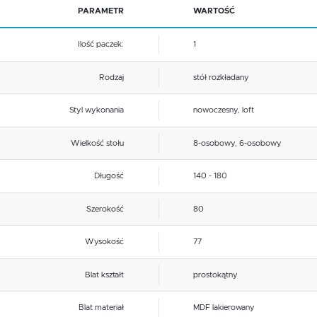
Tego typu pliki cookies umożliwiają stronie internetowej zapamiętanie wprowadzonych przez Ciebie
PARAMETR
WARTOŚĆ
Polski złoty (PLN)
ustawień oraz personalizację określonych funkcjonalności czy prezentowanych treści.
Dzięki tym plikom cookies możemy zapewnić Ci większy komfort korzystania z funkcjonalności naszej
Więcej
strony poprzez dopasowanie jej do Twoich indywidualnych preferencji. Wyrażenie zgody na
Ilość paczek:
1
funkcjonalne i personalizacyjne pliki cookies gwarantuje dostępność większej ilości funkcji na stronie.
ZAPISZ
Analityczne
Rodzaj
stół rozkładany
ZAPISZ WYBRANE
Analityczne pliki cookies pomagają nam rozwijać się i dostosowywać do Twoich potrzeb.
Cookies analityczne pozwalają na uzyskanie informacji w zakresie wykorzystywania witryny
Więcej
Styl wykonania
nowoczesny, loft
internetowej, miejsca oraz częstotliwości, z jaką odwiedzane są nasze serwisy www. Dane pozwalają
ZEZWÓL NA WSZYSTKIE
nam na ocenę naszych serwisów internetowych pod względem ich popularności wśród użytkowników
Zgromadzone informacje są przetwarzane w formie zanonimizowanej. Wyrażenie zgody na analityczn
pliki cookies gwarantuje dostępność wszystkich funkcjonalności.
Wielkość stołu
8-osobowy, 6-osobowy
Reklamowe
Dzięki reklamowym plikom cookies prezentujemy Ci najciekawsze informacje i aktualności na stronach
Długość
140 - 180
naszych partnerów.
Promocyjne pliki cookies służą do prezentowania Ci naszych komunikatów na podstawie analizy
Więcej
Twoich upodobań oraz Twoich zwyczajów dotyczących przeglądanej witryny internetowej. Treści
promocyjne mogą pojawić się na stronach podmiotów trzecich lub firm będących naszymi partnerami
Szerokość
80
oraz innych dostawców usług. Firmy te działają w charakterze pośredników prezentujących nasze
treści w postaci wiadomości, ofert, komunikatów mediów społecznościowych.
Wysokość
77
Blat kształt
prostokątny
Blat materiał
MDF lakierowany