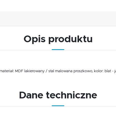
Opis produktu
USTAWIENIA
Szanujemy Twoją prywatność. Możesz zmienić ustawienia cookies lub zaakceptować je
wszystkie. W dowolnym momencie możesz dokonać zmiany swoich ustawień.
USTAWIENIA REGIONALNE
ateriał: MDF lakierowany / stal malowana proszkowo, kolor: blat - ja
Niezbędne
Lokalizacja
Niezbędne pliki cookies służą do prawidłowego funkcjonowania strony internetowej i umożliwiają Ci
Polska
komfortowe korzystanie z oferowanych przez nas usług.
Dane techniczne
Pliki cookies odpowiadają na podejmowane przez Ciebie działania w celu m.in. dostosowania Twoich
Więcej
Język
ustawień preferencji prywatności, logowania czy wypełniania formularzy. Dzięki plikom cookies strona
z której korzystasz, może działać bez zakłóceń.
polski
Funkcjonalne i personalizacyjne
Waluta