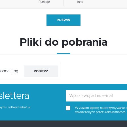
Funkcje
inne
Tapicerka kolor
beżowy
ROZWIŃ
Wysokość siedziska
48
Pliki do pobrania
Kolor
beżowy
ormat: jpg
POBIERZ
lettera
wym i odbierz rabat w
Wyrażam zgodę na otrzymywanie dro
świadczonych przez Administratora