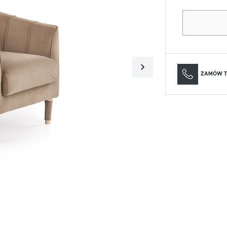
Materace
Lustra
Materace
Lustra
ZAMÓW T