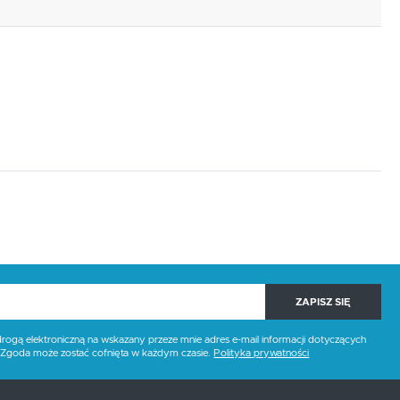
ZAPISZ SIĘ
gą elektroniczną na wskazany przeze mnie adres e-mail informacji dotyczących
. Zgoda może zostać cofnięta w każdym czasie.
Polityka prywatności