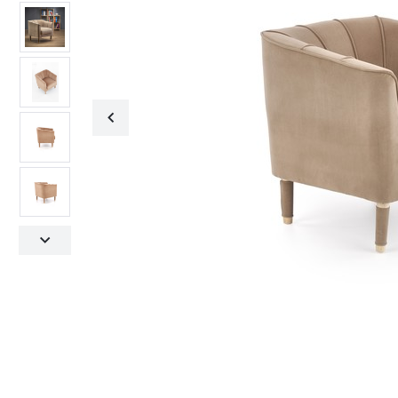
Fotele obrotowe
Krzesła
Fotele obrotowe
Krzesła