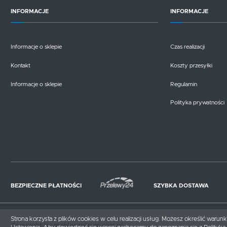
INFORMACJE
INFORMACJE
Informacje o sklepie
Czas realizacji
Kontakt
Koszty przesyłki
Informacje o sklepie
Regulamin
Polityka prywatności
BEZPIECZNE PŁATNOŚCI
SZYBKA DOSTAWA
Strona korzysta z plików cookies w celu realizacji usług. Możesz określić waru
Copyright by meblecentrum.com.pl