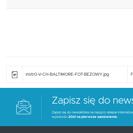
instr0-V-CH-BALTIMORE-FOT-BEŻOWY.jpg
F
Zapisz się do news
Zapisz się do newslettera na naszym sklepie interneto
wysokości
20zł na pierwsze zamówienie.