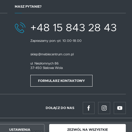
MASZ PYTANIE?
+48 15 843 28 43
Zapraszamy pon.-pt. 10.00-18.00
sklep@meblecentrum.com.pl
ul. Niezłomnych 86
37-450 Stalowa Wola
FORMULARZ KONTAKTOWY
DOŁĄCZ DO NAS
USTAWIENIA
ZEZWÓL NA WSZYSTKIE
Agencja interaktywna
[ti]
Powered by
2ClickShop®