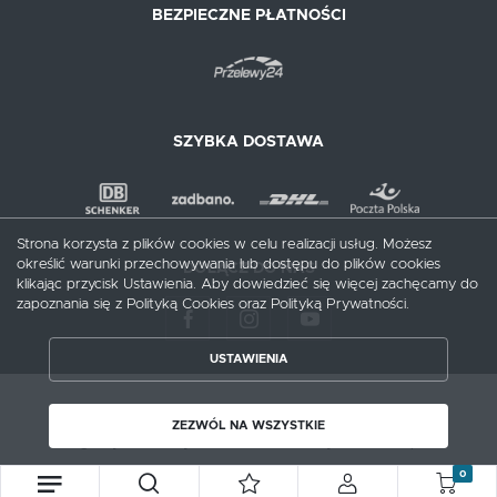
BEZPIECZNE PŁATNOŚCI
SZYBKA DOSTAWA
Strona korzysta z plików cookies w celu realizacji usług. Możesz
określić warunki przechowywania lub dostępu do plików cookies
DOŁĄCZ DO NAS
klikając przycisk Ustawienia. Aby dowiedzieć się więcej zachęcamy do
zapoznania się z Polityką Cookies oraz Polityką Prywatności.
USTAWIENIA
ZAPISZ WYBRANE
Copyright by meblecentrum.com.pl
ZEZWÓL NA WSZYSTKIE
Agencja interaktywna
[ti]
Powered by
2ClickShop®
ZEZWÓL NA WSZYSTKIE
0