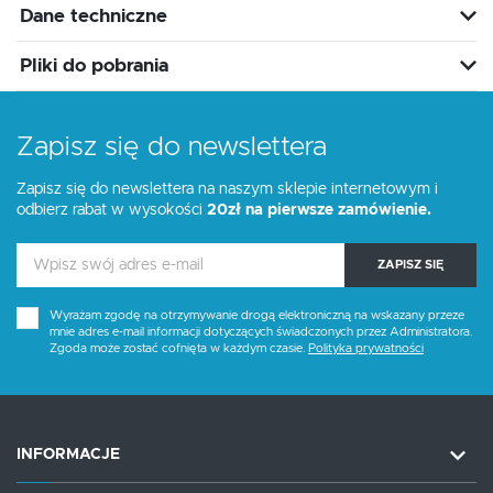
Dane techniczne
Pliki do pobrania
Zapisz się do newslettera
Zapisz się do newslettera na naszym sklepie internetowym i
odbierz rabat w wysokości
20zł na pierwsze zamówienie.
ZAPISZ SIĘ
Wyrażam zgodę na otrzymywanie drogą elektroniczną na wskazany przeze
mnie adres e-mail informacji dotyczących świadczonych przez Administratora.
Zgoda może zostać cofnięta w każdym czasie.
Polityka prywatności
INFORMACJE