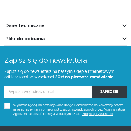
Dane techniczne
Pliki do pobrania
Zapisz się do newslettera
Zapisz się do newslettera na naszym sklepie internetowym i
odbierz rabat w wysokości
20zł na pierwsze zamówienie.
ZAPISZ SIĘ
Wyrażam zgodę na otrzymywanie drogą elektroniczną na wskazany przeze
mnie adres e-mail informacji dotyczących świadczonych przez Administratora.
Zgoda może zostać cofnięta w każdym czasie.
Polityka prywatności