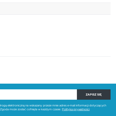
ZAPISZ SIĘ
gą elektroniczną na wskazany przeze mnie adres e-mail informacji dotyczących
. Zgoda może zostać cofnięta w każdym czasie.
Polityka prywatności