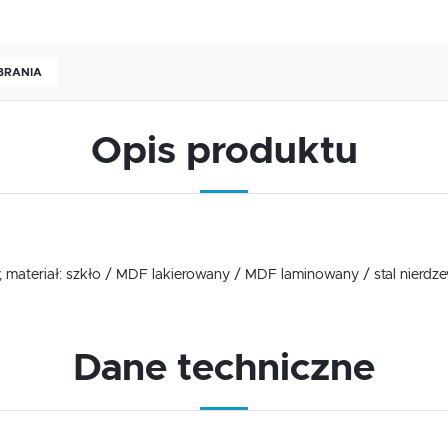
OBRANIA
Opis produktu
USTAWIENIA
materiał: szkło / MDF lakierowany / MDF laminowany / stal nierdzew
Szanujemy Twoją prywatność. Możesz zmienić ustawienia cookies lub zaakceptować je
wszystkie. W dowolnym momencie możesz dokonać zmiany swoich ustawień.
USTAWIENIA REGIONALNE
Dane techniczne
Niezbędne
Lokalizacja
Niezbędne pliki cookies służą do prawidłowego funkcjonowania strony internetowej i umożliwiają Ci
Polska
komfortowe korzystanie z oferowanych przez nas usług.