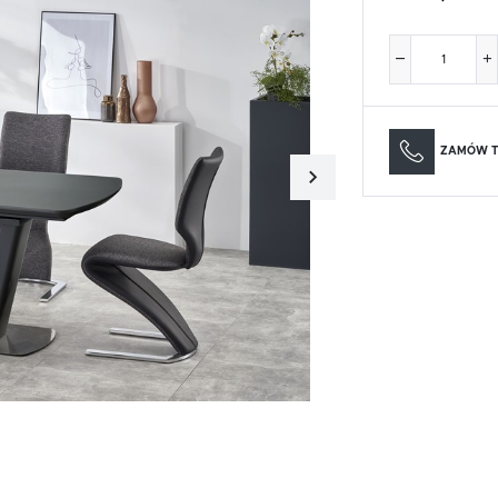
Materace
Lustra
Materace
Lustra
ZAMÓW T