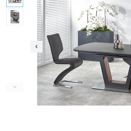
Fotele obrotowe
Krzesła
Fotele obrotowe
Krzesła