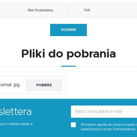
Blat Rozkładany
TAK
Ilość nóg
1, 2
ROZWIŃ
Blat kolor
antracyt
Pliki do pobrania
Kolor
orzech, antracyt
ormat: jpg
POBIERZ
lettera
wym i odbierz rabat w
Wyrażam zgodę na otrzymywanie dro
świadczonych przez Administratora