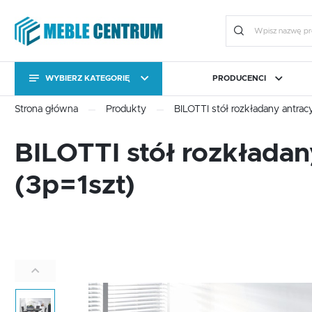
WYBIERZ KATEGORIĘ
PRODUCENCI
KATEGORIE
Zalo
Strona główna
Produkty
BILOTTI stół rozkładany antrac
KATEGORIE
CAMA MEBLE
BIURO
FORTE
JADALNIA I KUCHNIA
HALM
OGRÓ
BILOTTI stół rozkładan
Stoły
Kolekcje
(3p=1szt)
Stoły
Kolekcje
Meble uzupełniające
Komody RTV
ZA
Meble uzupełniające
Komody RTV