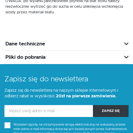
UWAGA: po wylaniu jakichkolwiek płynów na blat stołu należy
niezwłocznie wytrzeć go do sucha w celu uniknięcia wchłonięcia
wody przez materiał blatu.
Dane techniczne
Pliki do pobrania
Zapisz się do newslettera
Zapisz się do newslettera na naszym sklepie internetowym i
odbierz rabat w wysokości
20zł na pierwsze zamówienie.
ZAPISZ SIĘ
Wyrażam zgodę na otrzymywanie drogą elektroniczną na wskazany przeze
mnie adres e-mail informacji dotyczących świadczonych przez Administratora.