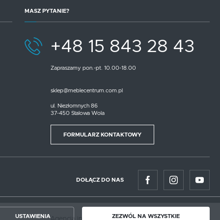
MASZ PYTANIE?
+48 15 843 28 43
Zapraszamy pon.-pt. 10.00-18.00
sklep@meblecentrum.com.pl
ul. Niezłomnych 86
37-450 Stalowa Wola
FORMULARZ KONTAKTOWY
DOŁĄCZ DO NAS
USTAWIENIA
ZEZWÓL NA WSZYSTKIE
Agencja interaktywna
[ti]
Powered by
2ClickShop®