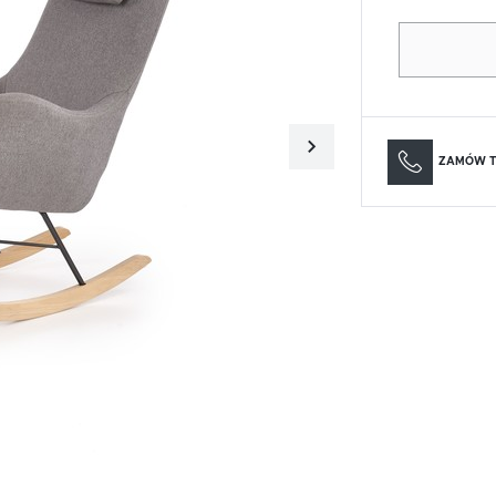
Materace
Lustra
Materace
Lustra
ZAMÓW T