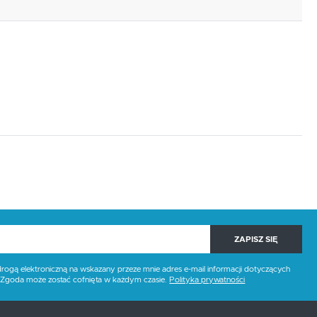
ZAPISZ SIĘ
gą elektroniczną na wskazany przeze mnie adres e-mail informacji dotyczących
. Zgoda może zostać cofnięta w każdym czasie.
Polityka prywatności