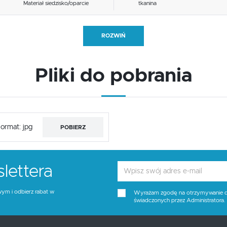
Materiał siedzisko/oparcie
tkanina
Funkcje
funkcja bujania
ROZWIŃ
Tapicerka kolor
popielaty
Pliki do pobrania
Wysokość siedziska
46
Kolor
czarny, popielaty, bukowy
ormat: jpg
POBIERZ
lettera
wym i odbierz rabat w
Wyrażam zgodę na otrzymywanie dro
świadczonych przez Administratora