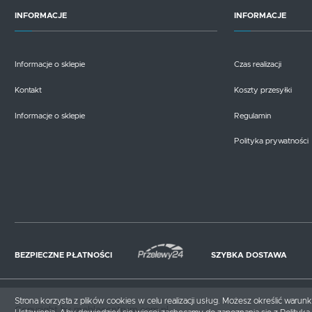
INFORMACJE
INFORMACJE
Informacje o sklepie
Czas realizacji
Kontakt
Koszty przesyłki
Informacje o sklepie
Regulamin
Polityka prywatności
BEZPIECZNE PŁATNOŚCI
SZYBKA DOSTAWA
Strona korzysta z plików cookies w celu realizacji usług. Możesz określić waru
Copyright by meblecentrum.com.pl