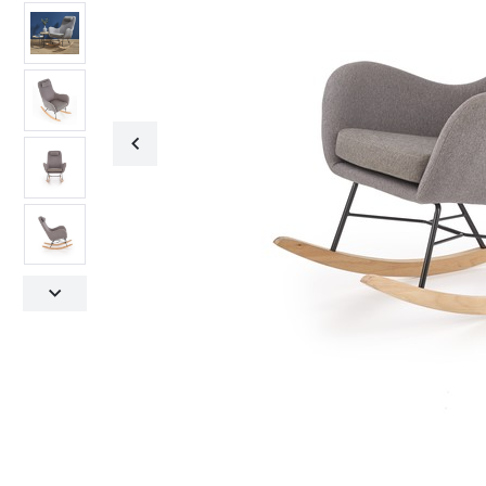
Fotele obrotowe
Krzesła
Fotele obrotowe
Krzesła