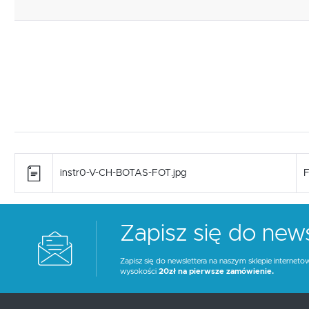
instr0-V-CH-BOTAS-FOT.jpg
F
Zapisz się do news
Zapisz się do newslettera na naszym sklepie interneto
wysokości
20zł na pierwsze zamówienie.