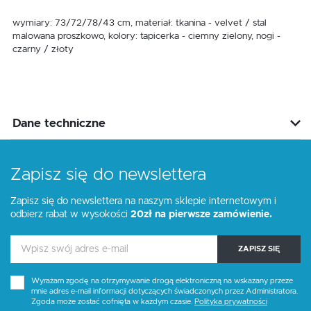
wymiary: 73/72/78/43 cm, materiał: tkanina - velvet / stal
malowana proszkowo, kolory: tapicerka - ciemny zielony, nogi -
czarny / złoty
Dane techniczne
Zapisz się do newslettera
Zapisz się do newslettera na naszym sklepie internetowym i
odbierz rabat w wysokości
20zł na pierwsze zamówienie.
ZAPISZ SIĘ
Wyrażam zgodę na otrzymywanie drogą elektroniczną na wskazany przeze
mnie adres e-mail informacji dotyczących świadczonych przez Administratora.
Zgoda może zostać cofnięta w każdym czasie.
Polityka prywatności