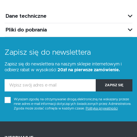
Dane techniczne
Pliki do pobrania
Zapisz się do newslettera
Zapisz się do newslettera na naszym sklepie internetowym i
odbierz rabat w wysokości
20zł na pierwsze zamówienie.
ZAPISZ SIĘ
Wyrażam zgodę na otrzymywanie drogą elektroniczną na wskazany przeze
mnie adres e-mail informacji dotyczących świadczonych przez Administratora.
Zgoda może zostać cofnięta w każdym czasie.
Polityka prywatności