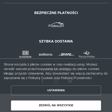
BEZPIECZNE PŁATNOŚCI
SZYBKA DOSTAWA
Strona korzysta z plików cookies w celu realizacji usług. Możesz
określić warunki przechowywania lub dostępu do plików cookies
DOŁĄCZ DO NAS
klikając przycisk Ustawienia. Aby dowiedzieć się więcej zachęcamy do
zapoznania się z Polityką Cookies oraz Polityką Prywatności.
USTAWIENIA
ZAPISZ WYBRANE
Copyright by meblecentrum.com.pl
ZEZWÓL NA WSZYSTKIE
Agencja interaktywna
[ti]
Powered by
2ClickShop®