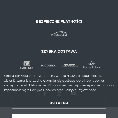
BEZPIECZNE PŁATNOŚCI
SZYBKA DOSTAWA
Strona korzysta z plików cookies w celu realizacji usług. Możesz
określić warunki przechowywania lub dostępu do plików cookies
DOŁĄCZ DO NAS
klikając przycisk Ustawienia. Aby dowiedzieć się więcej zachęcamy do
zapoznania się z Polityką Cookies oraz Polityką Prywatności.
USTAWIENIA
ZAPISZ WYBRANE
Copyright by meblecentrum.com.pl