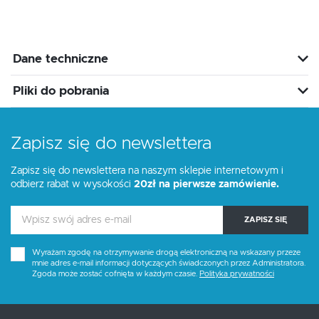
Dane techniczne
Pliki do pobrania
Zapisz się do newslettera
Zapisz się do newslettera na naszym sklepie internetowym i
odbierz rabat w wysokości
20zł na pierwsze zamówienie.
ZAPISZ SIĘ
Wyrażam zgodę na otrzymywanie drogą elektroniczną na wskazany przeze
mnie adres e-mail informacji dotyczących świadczonych przez Administratora.
Zgoda może zostać cofnięta w każdym czasie.
Polityka prywatności