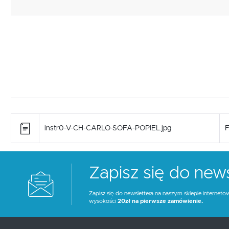
instr0-V-CH-CARLO-SOFA-POPIEL.jpg
F
Zapisz się do news
Zapisz się do newslettera na naszym sklepie interneto
wysokości
20zł na pierwsze zamówienie.