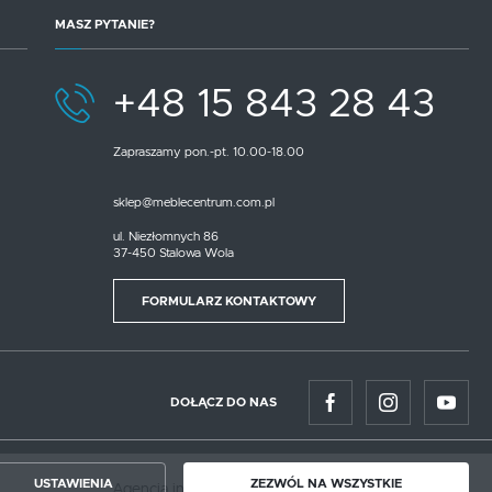
MASZ PYTANIE?
+48 15 843 28 43
Zapraszamy pon.-pt. 10.00-18.00
sklep@meblecentrum.com.pl
ul. Niezłomnych 86
37-450 Stalowa Wola
FORMULARZ KONTAKTOWY
DOŁĄCZ DO NAS
USTAWIENIA
ZEZWÓL NA WSZYSTKIE
Agencja interaktywna
[ti]
Powered by
2ClickShop®