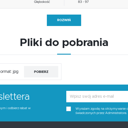
Głębokość
83 - 97
Nóżki / stelaż kolor
srebrny
ROZWIŃ
Materiał siedzisko/oparcie
tkanina
Pliki do pobrania
Funkcje
funkcja spania
Tapicerka kolor
popielaty
Kolor
popielaty
ormat: jpg
POBIERZ
lettera
wym i odbierz rabat w
Wyrażam zgodę na otrzymywanie dro
świadczonych przez Administratora