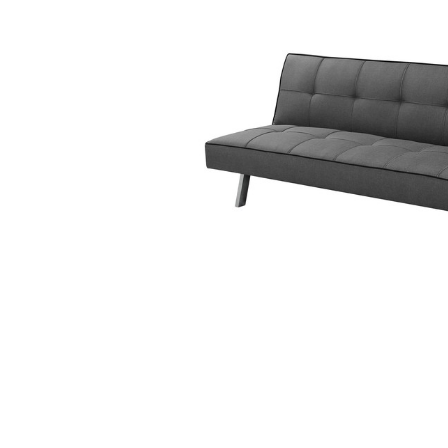
Fotele obrotowe
Krzesła
Fotele obrotowe
Krzesła