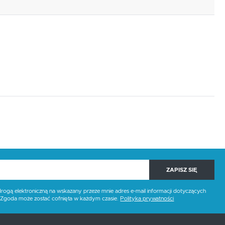
ZAPISZ SIĘ
gą elektroniczną na wskazany przeze mnie adres e-mail informacji dotyczących
. Zgoda może zostać cofnięta w każdym czasie.
Polityka prywatności