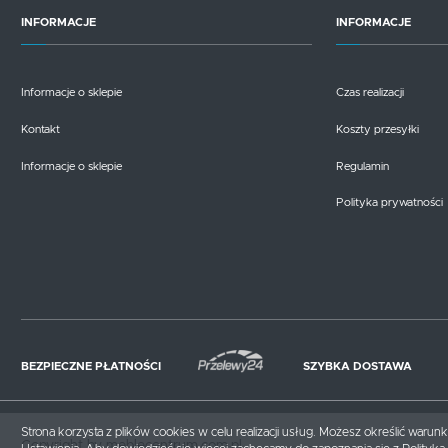
INFORMACJE
INFORMACJE
Informacje o sklepie
Czas realizacji
Kontakt
Koszty przesyłki
Informacje o sklepie
Regulamin
Polityka prywatności
BEZPIECZNE PŁATNOŚCI
SZYBKA DOSTAWA
Strona korzysta z plików cookies w celu realizacji usług. Możesz określić waru
Copyright by meblecentrum.com.pl