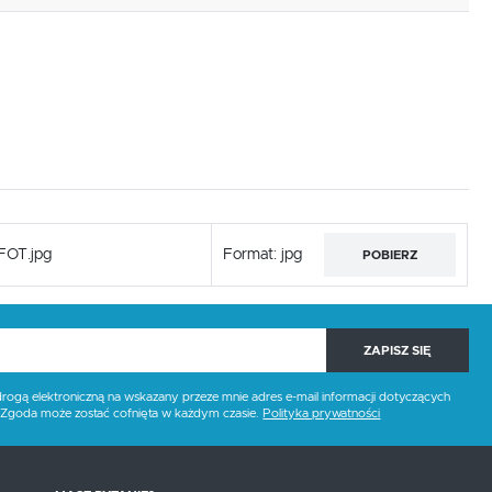
FOT.jpg
Format: jpg
POBIERZ
ZAPISZ SIĘ
gą elektroniczną na wskazany przeze mnie adres e-mail informacji dotyczących
. Zgoda może zostać cofnięta w każdym czasie.
Polityka prywatności