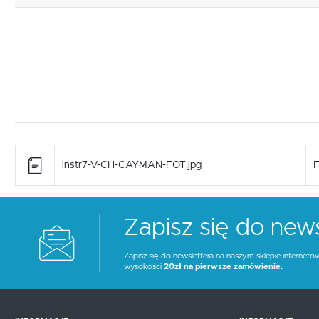
instr7-V-CH-CAYMAN-FOT.jpg
F
Zapisz się do news
Zapisz się do newslettera na naszym sklepie interneto
wysokości
20zł na pierwsze zamówienie.