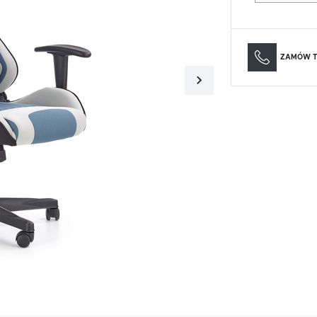
Materace
Lustra
Materace
Lustra
ZAMÓW T