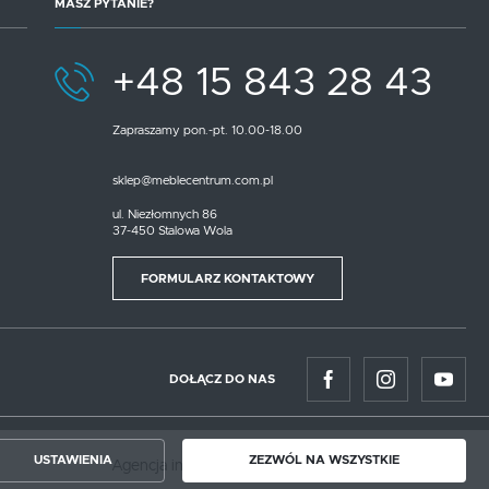
MASZ PYTANIE?
+48 15 843 28 43
Zapraszamy pon.-pt. 10.00-18.00
sklep@meblecentrum.com.pl
ul. Niezłomnych 86
37-450 Stalowa Wola
FORMULARZ KONTAKTOWY
DOŁĄCZ DO NAS
USTAWIENIA
ZEZWÓL NA WSZYSTKIE
Agencja interaktywna
[ti]
Powered by
2ClickShop®