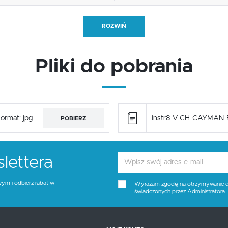
Szerokość
64
ROZWIŃ
Wysokość
118 - 128
Pliki do pobrania
Głębokość
60
Materiał siedzisko/oparcie
tkanina membranowa
Tapicerka kolor
turkusowy, popielaty jasny
ormat: jpg
instr8-V-CH-CAYMAN-
POBIERZ
Wysokość siedziska
48 - 58
lettera
Kolor
popielaty, niebieski
wym i odbierz rabat w
Wyrażam zgodę na otrzymywanie dro
świadczonych przez Administratora