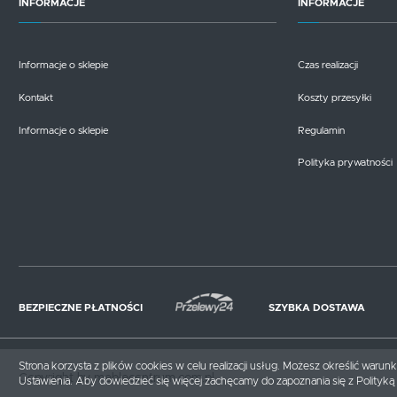
INFORMACJE
INFORMACJE
Informacje o sklepie
Czas realizacji
Kontakt
Koszty przesyłki
Informacje o sklepie
Regulamin
Polityka prywatności
BEZPIECZNE PŁATNOŚCI
SZYBKA DOSTAWA
Strona korzysta z plików cookies w celu realizacji usług. Możesz określić waru
Copyright by meblecentrum.com.pl
Ustawienia. Aby dowiedzieć się więcej zachęcamy do zapoznania się z Polityką 