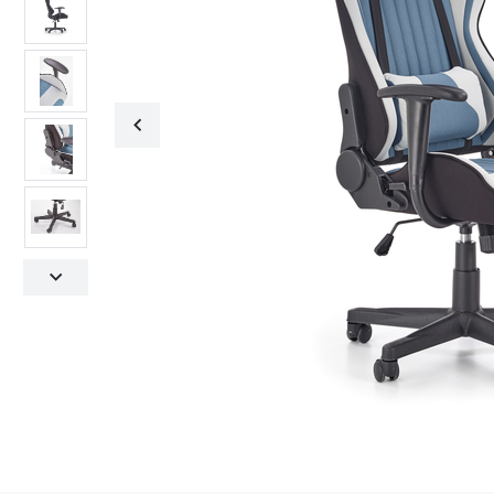
Fotele obrotowe
Krzesła
Fotele obrotowe
Krzesła