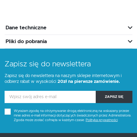
Dane techniczne
Pliki do pobrania
Zapisz się do newslettera
Zapisz się do newslettera na naszym sklepie internetowym i
odbierz rabat w wysokości
20zł na pierwsze zamówienie.
ZAPISZ SIĘ
Wyrażam zgodę na otrzymywanie drogą elektroniczną na wskazany przeze
mnie adres e-mail informacji dotyczących świadczonych przez Administratora.
Zgoda może zostać cofnięta w każdym czasie.
Polityka prywatności