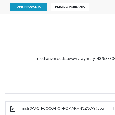
OPIS PRODUKTU
PLIKI DO POBRANIA
mechanizm podstawowy, wymiary: 48/53/80÷9
instr0-V-CH-COCO-FOT-POMARAŃCZOWY!!!.jpg
F