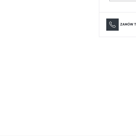
Materace
Lustra
Materace
Lustra
ZAMÓW T
USTAWIENIA
Szanujemy Twoją prywatność. Możesz zmienić ustawienia cookies lub zaakceptować je
wszystkie. W dowolnym momencie możesz dokonać zmiany swoich ustawień.
USTAWIENIA REGIONALNE