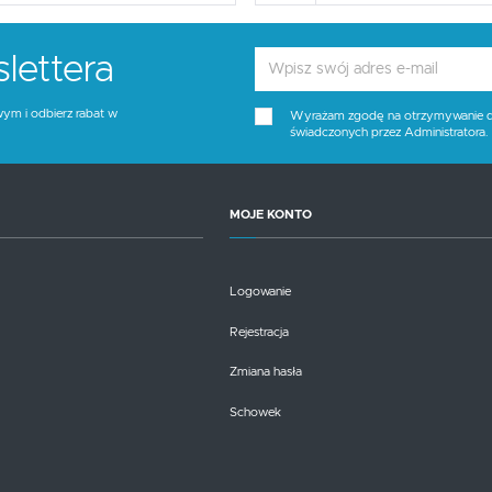
promocyjne mogą pojawić się na stronach podmiotów trzecich lub firm będących naszymi partnerami
oraz innych dostawców usług. Firmy te działają w charakterze pośredników prezentujących nasze
treści w postaci wiadomości, ofert, komunikatów mediów społecznościowych.
lettera
wym i odbierz rabat w
Wyrażam zgodę na otrzymywanie dro
świadczonych przez Administratora
MOJE KONTO
Logowanie
Rejestracja
Zmiana hasła
Schowek