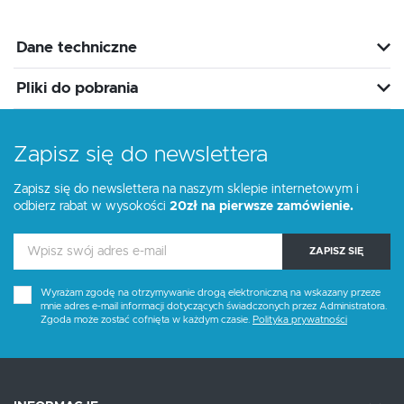
Dane techniczne
Pliki do pobrania
Zapisz się do newslettera
Zapisz się do newslettera na naszym sklepie internetowym i
odbierz rabat w wysokości
20zł na pierwsze zamówienie.
ZAPISZ SIĘ
Wyrażam zgodę na otrzymywanie drogą elektroniczną na wskazany przeze
mnie adres e-mail informacji dotyczących świadczonych przez Administratora.
Zgoda może zostać cofnięta w każdym czasie.
Polityka prywatności