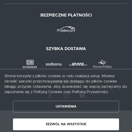
BEZPIECZNE PŁATNOŚCI
SZYBKA DOSTAWA
Strona korzysta z plików cookies w celu realizacji usług. Możesz
określić warunki przechowywania lub dostępu do plików cookies
DOŁĄCZ DO NAS
klikając przycisk Ustawienia. Aby dowiedzieć się więcej zachęcamy do
zapoznania się z Polityką Cookies oraz Polityką Prywatności.
USTAWIENIA
ZAPISZ WYBRANE
Copyright by meblecentrum.com.pl
ZEZWÓL NA WSZYSTKIE
Agencja interaktywna
[ti]
Powered by
2ClickShop®