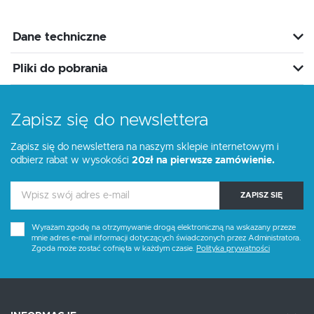
Dane techniczne
Pliki do pobrania
Zapisz się do newslettera
Zapisz się do newslettera na naszym sklepie internetowym i
odbierz rabat w wysokości
20zł na pierwsze zamówienie.
ZAPISZ SIĘ
Wyrażam zgodę na otrzymywanie drogą elektroniczną na wskazany przeze
mnie adres e-mail informacji dotyczących świadczonych przez Administratora.
Zgoda może zostać cofnięta w każdym czasie.
Polityka prywatności