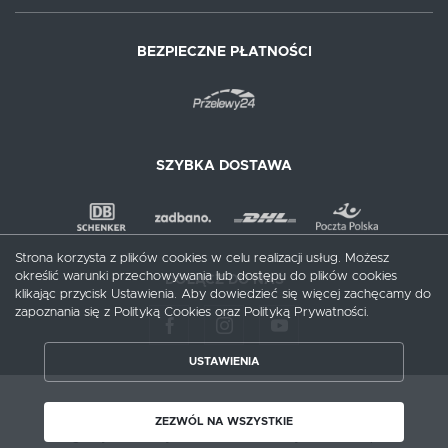
BEZPIECZNE PŁATNOŚCI
SZYBKA DOSTAWA
Strona korzysta z plików cookies w celu realizacji usług. Możesz
określić warunki przechowywania lub dostępu do plików cookies
DOŁĄCZ DO NAS
klikając przycisk Ustawienia. Aby dowiedzieć się więcej zachęcamy do
zapoznania się z Polityką Cookies oraz Polityką Prywatności.
USTAWIENIA
ZAPISZ WYBRANE
Copyright by meblecentrum.com.pl
ZEZWÓL NA WSZYSTKIE
Agencja interaktywna
[ti]
Powered by
2ClickShop®