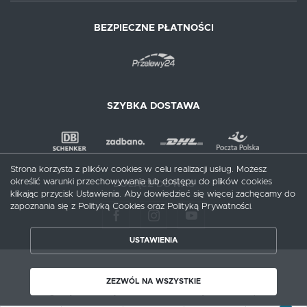
BEZPIECZNE PŁATNOŚCI
SZYBKA DOSTAWA
Strona korzysta z plików cookies w celu realizacji usług. Możesz
określić warunki przechowywania lub dostępu do plików cookies
DOŁĄCZ DO NAS
klikając przycisk Ustawienia. Aby dowiedzieć się więcej zachęcamy do
zapoznania się z Polityką Cookies oraz Polityką Prywatności.
USTAWIENIA
ZAPISZ WYBRANE
Copyright by meblecentrum.com.pl
ZEZWÓL NA WSZYSTKIE
Agencja interaktywna
[ti]
Powered by
2ClickShop®
ZEZWÓL NA WSZYSTKIE