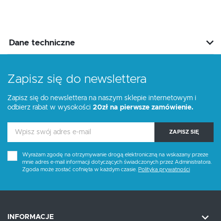
Dane techniczne
Zapisz się do newslettera
Zapisz się do newslettera na naszym sklepie internetowym i
odbierz rabat w wysokości
20zł na pierwsze zamówienie.
ZAPISZ SIĘ
Wyrażam zgodę na otrzymywanie drogą elektroniczną na wskazany przeze
mnie adres e-mail informacji dotyczących świadczonych przez Administratora.
Zgoda może zostać cofnięta w każdym czasie.
Polityka prywatności
INFORMACJE