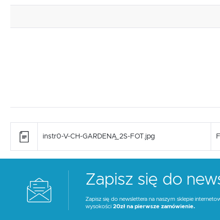
instr0-V-CH-GARDENA_2S-FOT.jpg
F
Zapisz się do news
Zapisz się do newslettera na naszym sklepie interneto
wysokości
20zł na pierwsze zamówienie.