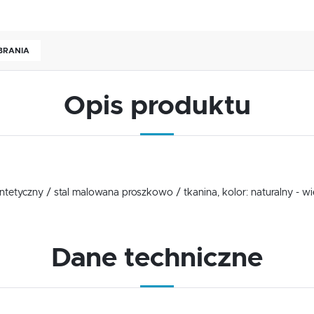
OBRANIA
Opis produktu
USTAWIENIA
ntetyczny / stal malowana proszkowo / tkanina, kolor: naturalny - 
Szanujemy Twoją prywatność. Możesz zmienić ustawienia cookies lub zaakceptować je
wszystkie. W dowolnym momencie możesz dokonać zmiany swoich ustawień.
USTAWIENIA REGIONALNE
Dane techniczne
Niezbędne
Lokalizacja
Niezbędne pliki cookies służą do prawidłowego funkcjonowania strony internetowej i umożliwiają Ci
Polska
komfortowe korzystanie z oferowanych przez nas usług.