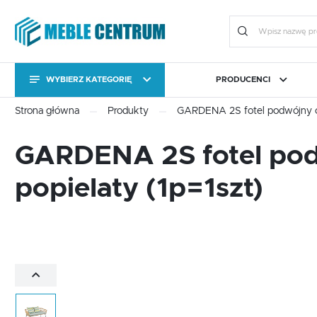
WYBIERZ KATEGORIĘ
PRODUCENCI
KATEGORIE
Zalo
Strona główna
Produkty
GARDENA 2S fotel podwójny cza
KATEGORIE
CAMA MEBLE
BIURO
FORTE
JADALNIA I KUCHNIA
HALM
OGRÓ
GARDENA 2S fotel podw
Stoły
Kolekcje
popielaty (1p=1szt)
Stoły
Kolekcje
Meble uzupełniające
Komody RTV
ZA
Meble uzupełniające
Komody RTV