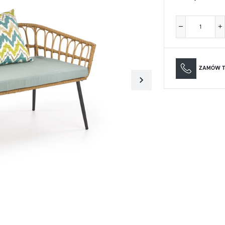
Materace
Lustra
Materace
Lustra
ZAMÓW T