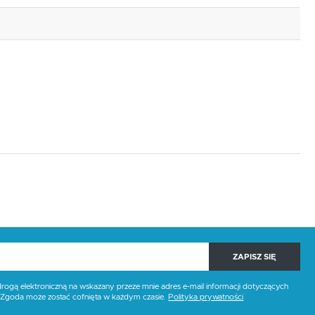
ZAPISZ SIĘ
gą elektroniczną na wskazany przeze mnie adres e-mail informacji dotyczących
. Zgoda może zostać cofnięta w każdym czasie.
Polityka prywatności