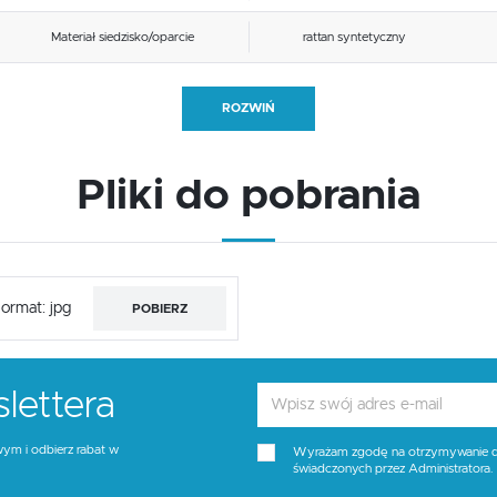
Materiał siedzisko/oparcie
rattan syntetyczny
Stelaż kolor
czarny
ROZWIŃ
Wysokość siedziska
38
Pliki do pobrania
Kolor
wielobarwny, naturalny
ormat: jpg
POBIERZ
lettera
wym i odbierz rabat w
Wyrażam zgodę na otrzymywanie dro
świadczonych przez Administratora