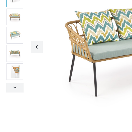
Fotele obrotowe
Krzesła
Fotele obrotowe
Krzesła