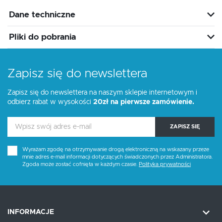
Dane techniczne
Pliki do pobrania
Zapisz się do newslettera
Zapisz się do newslettera na naszym sklepie internetowym i
odbierz rabat w wysokości
20zł na pierwsze zamówienie.
ZAPISZ SIĘ
Wyrażam zgodę na otrzymywanie drogą elektroniczną na wskazany przeze
mnie adres e-mail informacji dotyczących świadczonych przez Administratora.
Zgoda może zostać cofnięta w każdym czasie.
Polityka prywatności
INFORMACJE