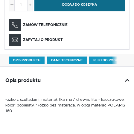
DODAJ DO KOSZYKA
ZAMÓW TELEFONICZNIE
ZAPYTAJ O PRODUKT
OPIS PRODUKTU
DANE TECHNICZNE
PLIKI DO POBRANIA
Opis produktu
łóżko z szufladami, materiał: tkanina / drewno lite - kauczukowe,
kolor: popielaty, * łóżko bez materaca, w opcji materac POLARIS
160