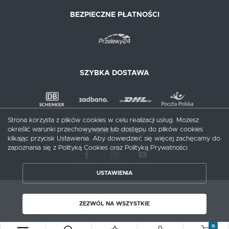
BEZPIECZNE PŁATNOŚCI
SZYBKA DOSTAWA
Strona korzysta z plików cookies w celu realizacji usług. Możesz
określić warunki przechowywania lub dostępu do plików cookies
DOŁĄCZ DO NAS
klikając przycisk Ustawienia. Aby dowiedzieć się więcej zachęcamy do
zapoznania się z Polityką Cookies oraz Polityką Prywatności.
USTAWIENIA
ZAPISZ WYBRANE
Copyright by meblecentrum.com.pl
ZEZWÓL NA WSZYSTKIE
Agencja interaktywna
[ti]
Powered by
2ClickShop®
ZEZWÓL NA WSZYSTKIE
0