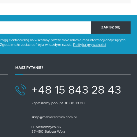
ZAPISZ SIĘ
gą elektroniczną na wskazany przeze mnie adres e-mail informacji dotyczących
. Zgoda może zostać cofnięta w każdym czasie.
Polityka prywatności
MASZ PYTANIE?
+48 15 843 28 43
Zapraszamy pon.-pt. 10.00-18.00
sklep@meblecentrum.com.pl
ul. Niezłomnych 86
37-450 Stalowa Wola