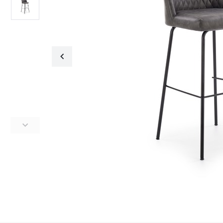
Fotele obrotowe
Krzesła
Fotele obrotowe
Krzesła