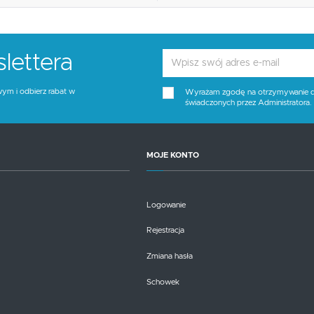
lettera
wym i odbierz rabat w
Wyrażam zgodę na otrzymywanie dro
świadczonych przez Administratora
MOJE KONTO
Logowanie
Rejestracja
Zmiana hasła
Schowek