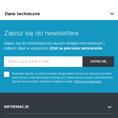
Dane techniczne
Zapisz się do newslettera
Zapisz się do newslettera na naszym sklepie internetowym i
odbierz rabat w wysokości
20zł na pierwsze zamówienie.
ZAPISZ SIĘ
Wyrażam zgodę na otrzymywanie drogą elektroniczną na wskazany przeze
mnie adres e-mail informacji dotyczących świadczonych przez Administratora.
Zgoda może zostać cofnięta w każdym czasie.
Polityka prywatności
INFORMACJE