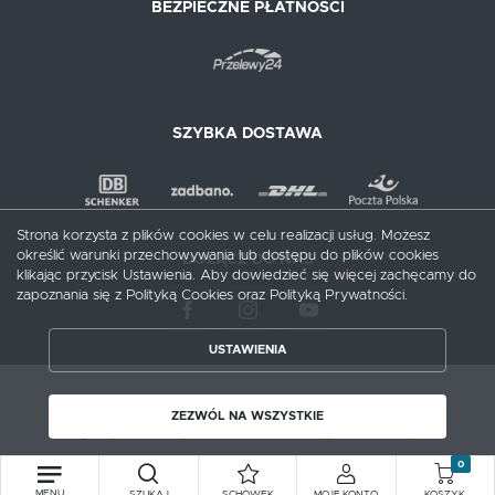
BEZPIECZNE PŁATNOŚCI
SZYBKA DOSTAWA
Strona korzysta z plików cookies w celu realizacji usług. Możesz
określić warunki przechowywania lub dostępu do plików cookies
DOŁĄCZ DO NAS
klikając przycisk Ustawienia. Aby dowiedzieć się więcej zachęcamy do
zapoznania się z Polityką Cookies oraz Polityką Prywatności.
USTAWIENIA
ZAPISZ WYBRANE
Copyright by meblecentrum.com.pl
ZEZWÓL NA WSZYSTKIE
Agencja interaktywna
[ti]
Powered by
2ClickShop®
ZEZWÓL NA WSZYSTKIE
0
MENU
SZUKAJ
SCHOWEK
MOJE KONTO
KOSZYK