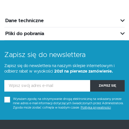
Dane techniczne
Pliki do pobrania
Zapisz się do newslettera
Zapisz się do newslettera na naszym sklepie internetowym i
odbierz rabat w wysokości
20zł na pierwsze zamówienie.
ZAPISZ SIĘ
Wyrażam zgodę na otrzymywanie drogą elektroniczną na wskazany przeze
mnie adres e-mail informacji dotyczących świadczonych przez Administratora.
Zgoda może zostać cofnięta w każdym czasie.
Polityka prywatności