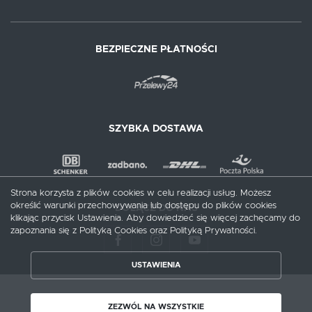
BEZPIECZNE PŁATNOŚCI
SZYBKA DOSTAWA
Strona korzysta z plików cookies w celu realizacji usług. Możesz
określić warunki przechowywania lub dostępu do plików cookies
DOŁĄCZ DO NAS
klikając przycisk Ustawienia. Aby dowiedzieć się więcej zachęcamy do
zapoznania się z Polityką Cookies oraz Polityką Prywatności.
USTAWIENIA
ZAPISZ WYBRANE
Copyright by meblecentrum.com.pl
ZEZWÓL NA WSZYSTKIE