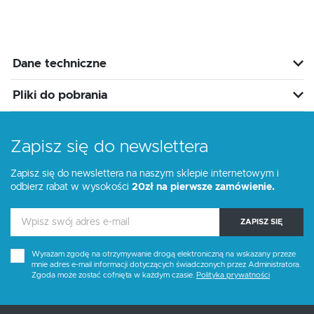
Dane techniczne
Pliki do pobrania
Zapisz się do newslettera
Zapisz się do newslettera na naszym sklepie internetowym i
odbierz rabat w wysokości
20zł na pierwsze zamówienie.
ZAPISZ SIĘ
Wyrażam zgodę na otrzymywanie drogą elektroniczną na wskazany przeze
mnie adres e-mail informacji dotyczących świadczonych przez Administratora.
Zgoda może zostać cofnięta w każdym czasie.
Polityka prywatności