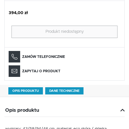
394,00 zł
Produkt niedostępny
ZAMÓW TELEFONICZNIE
ZAPYTAJ O PRODUKT
OPIS PRODUKTU
DANE TECHNICZNE
Opis produktu
wymiary: 43/58/94/46 cm, materiał: eco skóra / sklejka