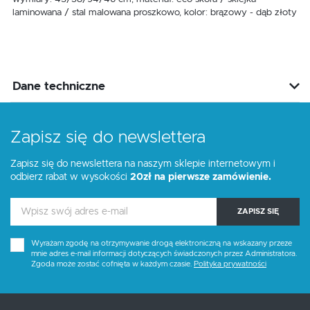
laminowana / stal malowana proszkowo, kolor: brązowy - dąb złoty
Dane techniczne
Zapisz się do newslettera
Zapisz się do newslettera na naszym sklepie internetowym i
odbierz rabat w wysokości
20zł na pierwsze zamówienie.
ZAPISZ SIĘ
Wyrażam zgodę na otrzymywanie drogą elektroniczną na wskazany przeze
mnie adres e-mail informacji dotyczących świadczonych przez Administratora.
Zgoda może zostać cofnięta w każdym czasie.
Polityka prywatności