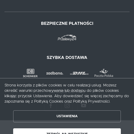
BEZPIECZNE PŁATNOŚCI
SZYBKA DOSTAWA
Strona korzysta z plików cookies w celu realizacji usług. Możesz
określić warunki przechowywania lub dostępu do plików cookies
DOŁĄCZ DO NAS
klikając przycisk Ustawienia. Aby dowiedzieć się więcej zachęcamy do
zapoznania się z Polityką Cookies oraz Polityką Prywatności.
USTAWIENIA
ZAPISZ WYBRANE
Copyright by meblecentrum.com.pl