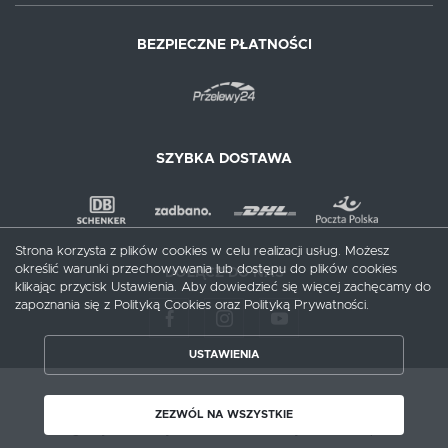
BEZPIECZNE PŁATNOŚCI
SZYBKA DOSTAWA
Strona korzysta z plików cookies w celu realizacji usług. Możesz
określić warunki przechowywania lub dostępu do plików cookies
DOŁĄCZ DO NAS
klikając przycisk Ustawienia. Aby dowiedzieć się więcej zachęcamy do
zapoznania się z Polityką Cookies oraz Polityką Prywatności.
USTAWIENIA
ZAPISZ WYBRANE
Copyright by meblecentrum.com.pl
ZEZWÓL NA WSZYSTKIE
Agencja interaktywna
[ti]
Powered by
2ClickShop®
ZEZWÓL NA WSZYSTKIE