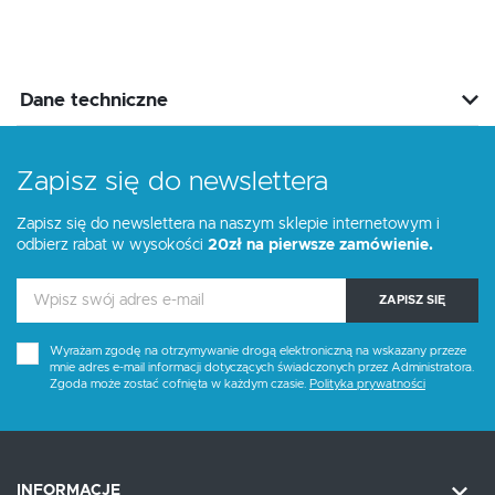
Dane techniczne
Zapisz się do newslettera
Zapisz się do newslettera na naszym sklepie internetowym i
odbierz rabat w wysokości
20zł na pierwsze zamówienie.
ZAPISZ SIĘ
Wyrażam zgodę na otrzymywanie drogą elektroniczną na wskazany przeze
mnie adres e-mail informacji dotyczących świadczonych przez Administratora.
Zgoda może zostać cofnięta w każdym czasie.
Polityka prywatności
INFORMACJE