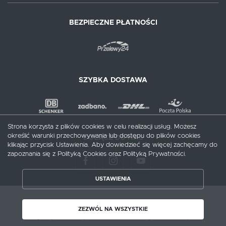
BEZPIECZNE PŁATNOŚCI
SZYBKA DOSTAWA
Strona korzysta z plików cookies w celu realizacji usług. Możesz
określić warunki przechowywania lub dostępu do plików cookies
DOŁĄCZ DO NAS
klikając przycisk Ustawienia. Aby dowiedzieć się więcej zachęcamy do
zapoznania się z Polityką Cookies oraz Polityką Prywatności.
USTAWIENIA
ZAPISZ WYBRANE
Copyright by meblecentrum.com.pl
ZEZWÓL NA WSZYSTKIE
Agencja interaktywna
[ti]
Powered by
2ClickShop®
ZEZWÓL NA WSZYSTKIE