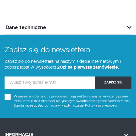
Dane techniczne
Zapisz się do newslettera
Zapisz się do newslettera na naszym sklepie internetowym i
odbierz rabat w wysokości
20zł na pierwsze zamówienie.
ZAPISZ SIĘ
Wyrażam zgodę na otrzymywanie drogą elektroniczną na wskazany przeze
mnie adres e-mail informacji dotyczących świadczonych przez Administratora.
Zgoda może zostać cofnięta w każdym czasie.
Polityka prywatności
INFORMACJE