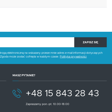
ZAPISZ SIĘ
gą elektroniczną na wskazany przeze mnie adres e-mail informacji dotyczących
. Zgoda może zostać cofnięta w każdym czasie.
Polityka prywatności
MASZ PYTANIE?
+48 15 843 28 43
Zapraszamy pon.-pt. 10.00-18.00