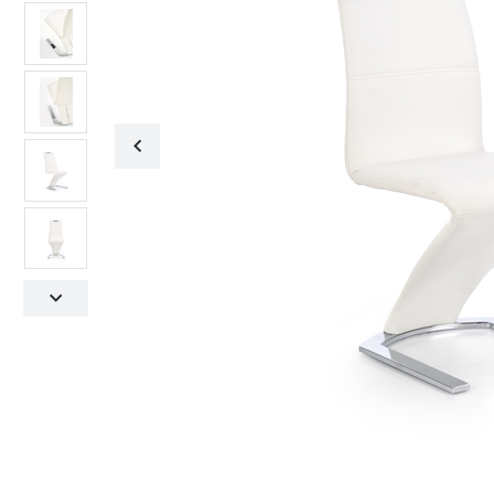
Fotele obrotowe
Krzesła
Fotele obrotowe
Krzesła