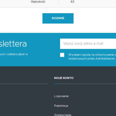
Głębokość
63
Blat materiał
inne
ROZWIŃ
Funkcje
uchwyt do przenoszenia
Stelaż kolor
chromowy
lettera
Tapicerka kolor
biały
wym i odbierz rabat w
Wyrażam zgodę na otrzymywanie dro
świadczonych przez Administratora
Wysokość siedziska
48
Blat kolor
brak opcji
MOJE KONTO
Kolor
chrom, biały
Logowanie
Rejestracja
Zmiana hasła