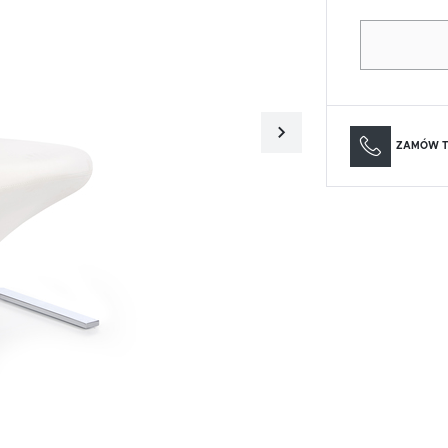
Materace
Lustra
Materace
Lustra
ZAMÓW T