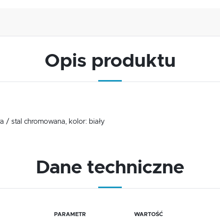
Opis produktu
USTAWIENIA
Szanujemy Twoją prywatność. Możesz zmienić ustawienia cookies lub zaakceptować je
wszystkie. W dowolnym momencie możesz dokonać zmiany swoich ustawień.
USTAWIENIA REGIONALNE
 / stal chromowana, kolor: biały
Niezbędne
Lokalizacja
Niezbędne pliki cookies służą do prawidłowego funkcjonowania strony internetowej i umożliwiają Ci
Polska
Dane techniczne
komfortowe korzystanie z oferowanych przez nas usług.
Pliki cookies odpowiadają na podejmowane przez Ciebie działania w celu m.in. dostosowania Twoich
Więcej
Język
ustawień preferencji prywatności, logowania czy wypełniania formularzy. Dzięki plikom cookies strona
z której korzystasz, może działać bez zakłóceń.
polski
Funkcjonalne i personalizacyjne
Waluta
PARAMETR
WARTOŚĆ
Tego typu pliki cookies umożliwiają stronie internetowej zapamiętanie wprowadzonych przez Ciebie