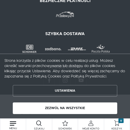
BEZPIECZNE PŁATNOŚCI
SZYBKA DOSTAWA
Strona korzysta z plików cookies w celu realizacji usług. Możesz
określić warunki przechowywania lub dostępu do plików cookies
DOŁĄCZ DO NAS
klikając przycisk Ustawienia. Aby dowiedzieć się więcej zachęcamy do
zapoznania się z Polityką Cookies oraz Polityką Prywatności.
USTAWIENIA
ZAPISZ WYBRANE
Copyright by meblecentrum.com.pl
ZEZWÓL NA WSZYSTKIE
Agencja interaktywna
[ti]
Powered by
2ClickShop®
ZEZWÓL NA WSZYSTKIE
0
MENU
SZUKAJ
SCHOWEK
MOJE KONTO
KOSZYK