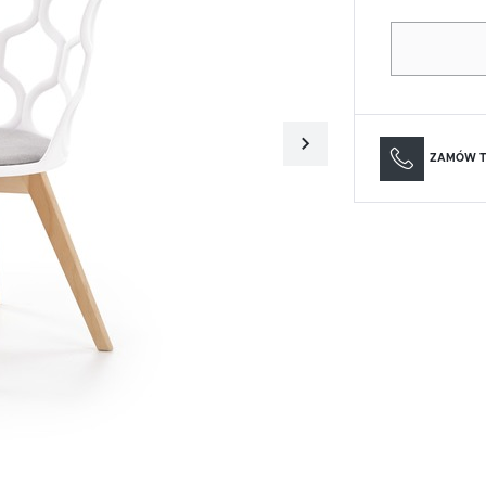
Materace
Lustra
Materace
Lustra
ZAMÓW T