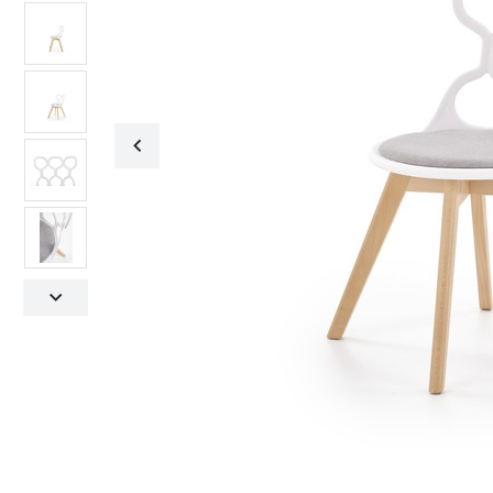
Fotele obrotowe
Krzesła
Fotele obrotowe
Krzesła