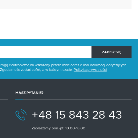
ZAPISZ SIĘ
gą elektroniczną na wskazany przeze mnie adres e-mail informacji dotyczących
. Zgoda może zostać cofnięta w każdym czasie.
Polityka prywatności
MASZ PYTANIE?
+48 15 843 28 43
Zapraszamy pon.-pt. 10.00-18.00