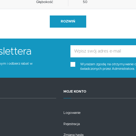
Głębokość
50
Blat materiał
inne
ROZWIŃ
Funkcje
inne
Stelaż kolor
bukowy
lettera
Tapicerka kolor
biały
wym i odbierz rabat w
Wyrażam zgodę na otrzymywanie dro
świadczonych przez Administratora
Wysokość siedziska
45
Blat kolor
brak opcji
MOJE KONTO
Kolor
biały, bukowy, popielaty
Logowanie
Rejestracja
Zmiana hasła