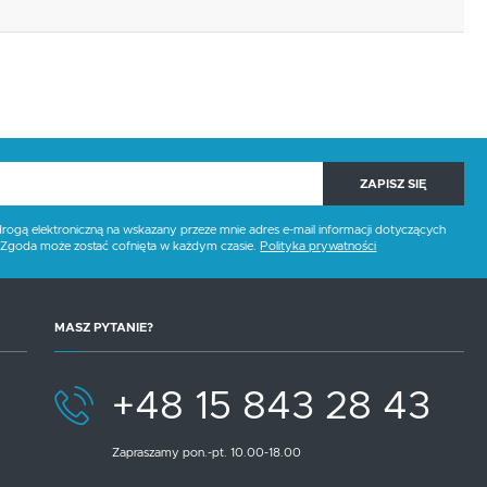
ZAPISZ SIĘ
gą elektroniczną na wskazany przeze mnie adres e-mail informacji dotyczących
. Zgoda może zostać cofnięta w każdym czasie.
Polityka prywatności
MASZ PYTANIE?
+48 15 843 28 43
Zapraszamy pon.-pt. 10.00-18.00