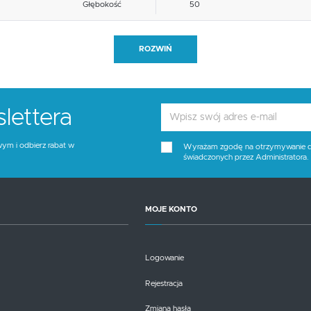
Głębokość
50
Blat materiał
inne
ROZWIŃ
Funkcje
inne
Stelaż kolor
czarny
lettera
Tapicerka kolor
popielaty
wym i odbierz rabat w
Wyrażam zgodę na otrzymywanie dro
świadczonych przez Administratora
Wysokość siedziska
48
Blat kolor
brak opcji
MOJE KONTO
Kolor
czarny, popielaty
Logowanie
Rejestracja
Zmiana hasła