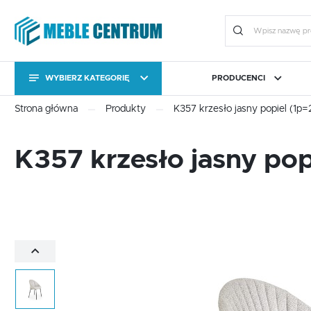
WYBIERZ KATEGORIĘ
PRODUCENCI
KATEGORIE
Zalo
Strona główna
Produkty
K357 krzesło jasny popiel (1p=
KATEGORIE
CAMA MEBLE
BIURO
FORTE
JADALNIA I KUCHNIA
HALM
OGRÓ
K357 krzesło jasny pop
Stoły
Kolekcje
Stoły
Kolekcje
Meble uzupełniające
Komody RTV
ZA
Meble uzupełniające
Komody RTV