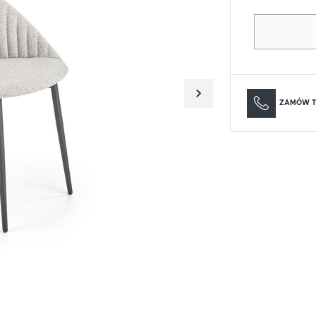
Materace
Lustra
Materace
Lustra
ZAMÓW T