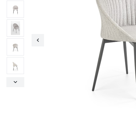
Fotele obrotowe
Krzesła
Fotele obrotowe
Krzesła